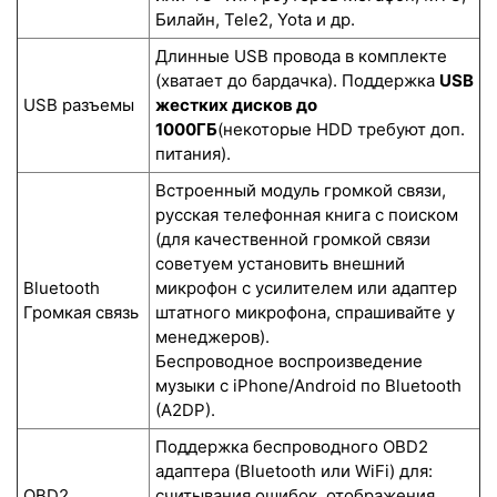
Билайн, Tele2, Yota и др.
Длинные USB провода в комплекте
(хватает до бардачка). Поддержка
USB
USB разъемы
жестких дисков до
1000ГБ
(некоторые HDD требуют доп.
питания).
Встроенный модуль громкой связи,
русская телефонная книга с поиском
(для качественной громкой связи
советуем установить внешний
Bluetooth
микрофон с усилителем или адаптер
Громкая связь
штатного микрофона, спрашивайте у
менеджеров).
Беспроводное воспроизведение
музыки с iPhone/Android по Bluetooth
(A2DP).
Поддержка беспроводного OBD2
адаптера (Bluetooth или WiFi) для:
OBD2
считывания ошибок, отображения