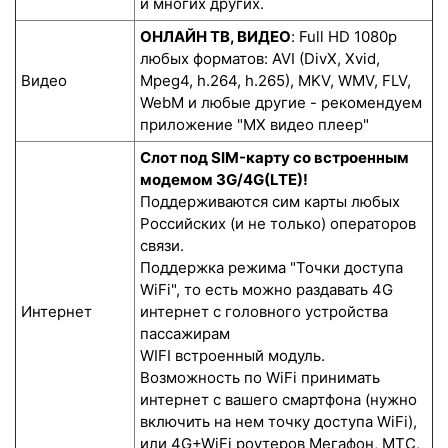
и многих других.
ОНЛАЙН ТВ, ВИДЕО
: Full HD 1080p
любых форматов: AVI (DivX, Xvid,
Видео
Mpeg4, h.264, h.265), MKV, WMV, FLV,
WebM и любые другие - рекомендуем
приложение "MX видео плеер"
Слот под SIM-карту со встроенным
модемом 3G/4G(LTE)!
Поддерживаются сим карты любых
Российских (и не только) операторов
связи.
Поддержка режима "Точки доступа
WiFi", то есть можно раздавать 4G
Интернет
интернет с головного устройства
пассажирам
WIFI встроенный модуль.
Возможность по WiFi принимать
интернет с вашего смартфона (нужно
включить на нем точку доступа WiFi),
или 4G+WiFi роутеров Мегафон, МТС,