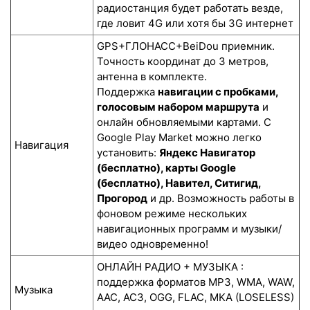
радиостанция будет работать везде,
где ловит 4G или хотя бы 3G интернет
GPS+ГЛОНАСС+BeiDou приемник.
Точность координат до 3 метров,
антенна в комплекте.
Поддержка
навигации с пробками,
голосовым набором маршрута
и
онлайн обновляемыми картами. С
Google Play Market можно легко
Навигация
установить:
Яндекс Навигатор
(бесплатно), карты Google
(бесплатно), Навител, Ситигид,
Прогород
и др. Возможность работы в
фоновом режиме нескольких
навигационных программ и музыки/
видео одновременно!
ОНЛАЙН РАДИО + МУЗЫКА :
поддержка форматов MP3, WMA, WAW,
Музыка
AAC, AC3, OGG, FLAC, MKA (LOSELESS)