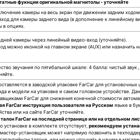
штатные фукнции оригинальной магнитолы - уточняйте
лючение камеры на весь экран при движении задним ходом
ход для камеры заднего вида (в дополнение к линейному ви
 в опциях.
ней камеры через линейный видео-вход (уточняйте).
од можно иконкой на главном экране (AUX) или назначить н
ство звучания по пятибальной шкале: 4 балла: чистый звук 
няйте.
оставляется в заводской упаковке FarCar для установочных 
нда и модели на упаковке и самом головном устройстве. Да
авщиками FarCar для снижения конечной стоимости автома
ая FarCar инструкция пользователя на Русском
языке в бу
ства или на сайте FarCar уточняйте.
талон FarCar на последней странице или на отдельном лис
о установке в комплекте отсутствует,
рекомендуем устана
 мастер-установщик может напрямую позвонить в техподдер
 гарантийном талоне, или можно уточнить в нашем в магази