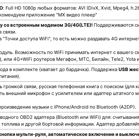
ЕО
: Full HD 1080p любых форматов: AVI (DivX, Xvid, Mpeg4, h.
екомендуем приложение "MX видео плеер"
ту со встроенным модемом 3G/4G(LTE)!
Поддерживаются си
 связи.
"Точки доступа WiFi", то есть можно раздавать 4G интернет
одуль. Возможность по WiFi принимать интернет с вашего с
), или 4G+WiFi роутеров Мегафон, МТС, Билайн, Tele2, Yota и
да в комплекте (хватает до бардачка). Поддержка
USB жес
питания).
 громкой связи, русская телефонная книга с поиском (для 
ть внешний микрофон с усилителем или адаптер штатного м
роизведение музыки с iPhone/Android по Bluetooth (A2DP).
одного OBD2 адаптера (Bluetooth или WiFi) для: считывани
а топлива и другой бортовой информации. Адаптер добавляйт
кнопки мульти-руля, автоматическое включение и выключе