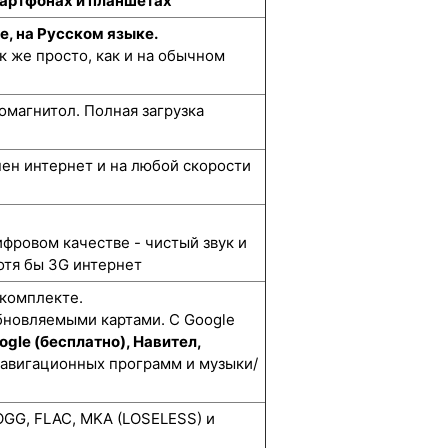
смартфонах и планшетах
е, на Русском языке.
к же просто, как и на обычном
омагнитол. Полная загрузка
упен интернет и на любой скорости
ифровом качестве - чистый звук и
отя бы 3G интернет
 комплекте.
бновляемыми картами. С Google
ogle (бесплатно), Навител,
навигационных программ и музыки/
GG, FLAC, MKA (LOSELESS) и