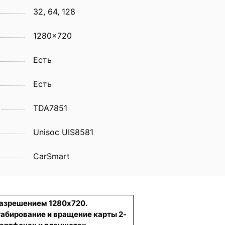
32, 64, 128
1280x720
Eсть
Есть
TDA7851
Unisoc UIS8581
CarSmart
разрешением 1280x720.
табирование и вращение карты 2-