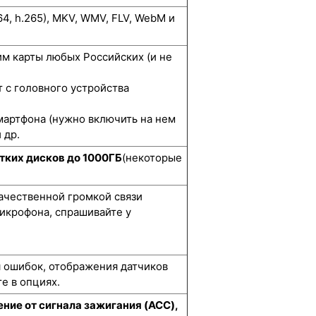
264, h.265), MKV, WMV, FLV, WebM и
м карты любых Российских (и не
 с головного устройства
мартфона (нужно включить на нем
 др.
тких дисков до 1000ГБ
(некоторые
качественной громкой связи
икрофона, спрашивайте у
я ошибок, отображения датчиков
е в опциях.
ние от сигнала зажигания (ACC),