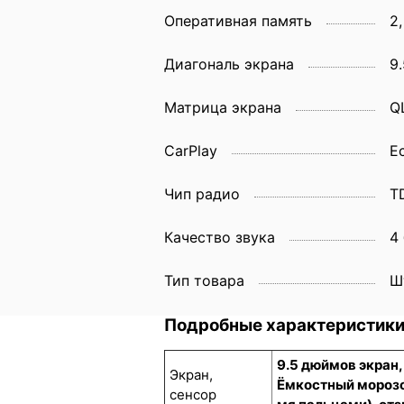
Оперативная память
2,
Диагональ экрана
9.
Матрица экрана
Q
CarPlay
Е
Чип радио
T
Качество звука
4
Тип товара
Ш
Подробные характеристик
9.5 дюймов экран
Экран,
Ёмкостный морозо
сенсор