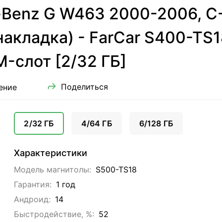
-Benz G W463 2000-2006, C
накладка) - FarCar S400-TS1
IM-слот [2/32 ГБ]
Поделиться
ение
2/32 ГБ
4/64 ГБ
6/128 ГБ
Характеристики
Модель магнитолы:
S500-TS18
Гарантия:
1 год
Андроид:
14
Быстродействие, %:
52