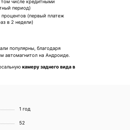
в том числе кредитными
тный период)
 процентов (первый платеж
раз в 2 недели)
тали популярны, благодаря
м автомагнитол на Андроиде.
ерсальную
камеру заднего вида в
1 год
52