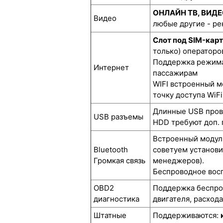
ОНЛАЙН ТВ, ВИД
Видео
любые другие - р
Слот под SIM-кар
только) операторов
Поддержка режима 
Интернет
пассажирам
WIFI встроенный м
точку доступа WiFi
Длинные USB прово
USB разъемы
HDD требуют доп. 
Встроенный модуль
Bluetooth
советуем установи
Громкая связь
менеджеров).
Беспроводное восп
OBD2
Поддержка беспров
диагностика
двигателя, расход
Штатные
Поддерживаются: