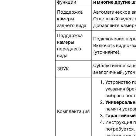
функции
и многие другие 
Поддержка
Автоматическое вк
камеры
Отдельный видео-в
заднего вида
Добавляйте камеры
Поддержка
Подключение перед
камеры
Включать видео-вх
переднего
(уточняйте).
вида
Субъективное каче
ЗВУК
аналогичный, уточ
Устройство п
указания бре
выбрана пост
Универсальн
памяти устрой
Комплектация
Гарантийный 
Инструкция п
потребуется,
указанному в