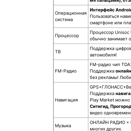
мя пальцами), отз
Интерфейс Androi
Операционная
Пользоваться нави
система
смартфоне или пл
Процессор Unisoc 
Процессор
обычно занимает о
Поддержка цифро
ТВ
автомобиля!
FM-радио чип TDA7
FM-Радио
Поддержка
онлай
без рекламы! Люби
GPS+ГЛОНАСС+BeiD
Поддержка
навига
Навигация
Play Market можно
Ситигид, Прогоро
видео одновремен
ОНЛАЙН РАДИО + М
Музыка
многих других.