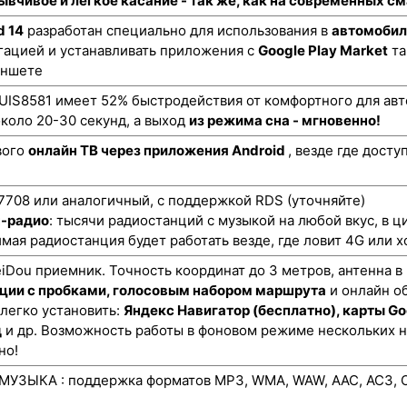
ывчивое и легкое касание - так же, как на современных 
d 14
разработан специально для использования в
автомобил
гацией и устанавливать приложения с
Google Play Market
та
аншете
UIS8581 имеет 52% быстродействия от комфортного для авт
коло 20-30 секунд, а выход
из режима сна - мгновенно!
вого
онлайн ТВ через приложения Android
, везде где дост
708 или аналогичный, с поддержкой RDS (уточняйте)
н-радио
: тысячи радиостанций с музыкой на любой вкус, в ц
мая радиостанция будет работать везде, где ловит 4G или х
ou приемник. Точность координат до 3 метров, антенна в
ции с пробками, голосовым набором маршрута
и онлайн о
 легко установить:
Яндекс Навигатор (бесплатно), карты Go
д
и др. Возможность работы в фоновом режиме нескольких 
но!
УЗЫКА : поддержка форматов MP3, WMA, WAW, AAC, AC3, O