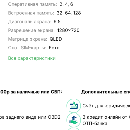
Оперативная память:
2, 4, 6
Встроенная память:
32, 64, 128
Диагональ экрана:
9.5
Разрешение экрана:
1280x720
Матрица экрана:
QLED
Слот SIM-карты:
Eсть
Все характеристики
000р за наличные или СБП:
Дополнительные сп
Счёт для юридическ
ра заднего вида или OBD2
В кредит онлайн от 
ОТП-банка