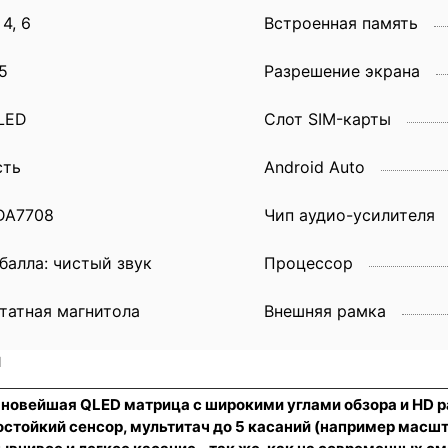
 4, 6
Встроенная память
5
Разрешение экрана
LED
Слот SIM-карты
сть
Android Auto
DA7708
Чип аудио-усилителя
 балла: чистый звук
Процессор
татная магнитола
Внешняя рамка
и
, новейшая QLED матрица с широкими углами обзора и HD 
стойкий сенсор
, мультитач до 5 касаний (например масш