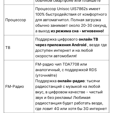
обычном смартфоне или планшете
Процессор Unisoc UIS7862s имеет
100% быстродействия от комфортного
Процессор
для автомагнитол. Полная загрузка
обычно занимает около 20-30 секунд,
а выход
из режима сна - мгновенно!
Поддержка цифрового
онлайн ТВ
через приложения Android
, везде где
ТВ
доступен интернет и на любой
скорости автомобиля!
FM-радио чип TDA7708 или
аналогичный, с поддержкой RDS
(уточняйте)
Поддержка
онлайн-радио
: тысячи
FM-Радио
радиостанций с музыкой на любой
вкус, в цифровом качестве - чистый
звук и без рекламы! Любимая
радиостанция будет работать везде,
где ловит 4G или хотя бы 3G интернет