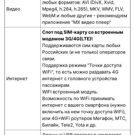
любых форматов: AVI (DivX, Xvid,
Видео
Mpeg4, h.264, h.265), MKV, WMV, FLV,
WebM и любые другие - рекомендуем
приложение "MX видео плеер"
Слот под SIM-карту со встроенным
модемом 3G/4G(LTE)!
Поддерживаются сим карты любых
Российских (и не только) операторов
связи.
Поддержка режима "Точки доступа
WiFi", то есть можно раздавать 4G
Интернет
интернет с головного устройства
пассажирам
WIFI встроенный модуль.
Возможность по WiFi принимать
интернет с вашего смартфона (нужно
включить на нем точку доступа WiFi),
или 4G+WiFi роутеров Мегафон, МТС,
Билайн, Tele2, Yota и др.
Длинные USB провода в комплекте