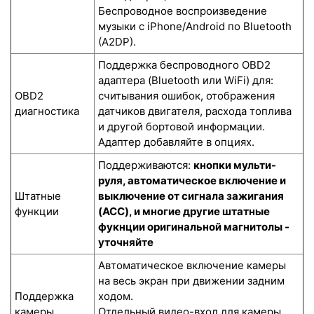
Беспроводное воспроизведение
музыки с iPhone/Android по Bluetooth
(A2DP).
Поддержка беспроводного OBD2
адаптера (Bluetooth или WiFi) для:
OBD2
считывания ошибок, отображения
диагностика
датчиков двигателя, расхода топлива
и другой бортовой информации.
Адаптер добавляйте в опциях.
Поддерживаются:
кнопки мульти-
руля, автоматическое включение и
Штатные
выключение от сигнала зажигания
функции
(ACC), и многие другие штатные
фукнции оригинальной магнитолы -
уточняйте
Автоматическое включение камеры
на весь экран при движении задним
Поддержка
ходом.
камеры
Отдельный видео-вход для камеры