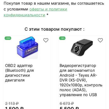
Покупая товар в нашем магазине, вы соглашаетесь
с условиями
оферты и политики
конфиденциальности
*
С этим товаром покупают :
-29%
-18%
OBD2 адаптер
Видеорегистратор
(Bluetooth) для
для автомагнитол
диагностики
Android - Teyes AR-
двигателя
DVR (X5-DVR),
1920х1080p, контроль
полос (ADAS),
управление по USB
2 113 ₽
6 673 ₽
1 500 ₽
5 500 ₽