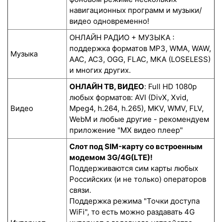
навигационных программ и музыки/
видео одновременно!
ОНЛАЙН РАДИО + МУЗЫКА :
поддержка форматов MP3, WMA, WAW,
Музыка
AAC, AC3, OGG, FLAC, MKA (LOSELESS)
и многих других.
ОНЛАЙН ТВ, ВИДЕО
: Full HD 1080p
любых форматов: AVI (DivX, Xvid,
Видео
Mpeg4, h.264, h.265), MKV, WMV, FLV,
WebM и любые другие - рекомендуем
приложение "MX видео плеер"
Слот под SIM-карту со встроенным
модемом 3G/4G(LTE)!
Поддерживаются сим карты любых
Российских (и не только) операторов
связи.
Поддержка режима "Точки доступа
WiFi", то есть можно раздавать 4G