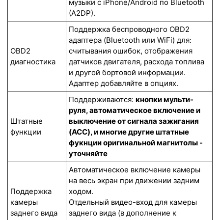
музыки с iPhone/Android по Bluetooth
(A2DP).
Поддержка беспроводного OBD2
адаптера (Bluetooth или WiFi) для:
OBD2
считывания ошибок, отображения
диагностика
датчиков двигателя, расхода топлива
и другой бортовой информации.
Адаптер добавляйте в опциях.
Поддерживаются:
кнопки мульти-
руля, автоматическое включение и
Штатные
выключение от сигнала зажигания
функции
(ACC), и многие другие штатные
фукнции оригинальной магнитолы -
уточняйте
Автоматическое включение камеры
на весь экран при движении задним
Поддержка
ходом.
камеры
Отдельный видео-вход для камеры
заднего вида
заднего вида (в дополнение к