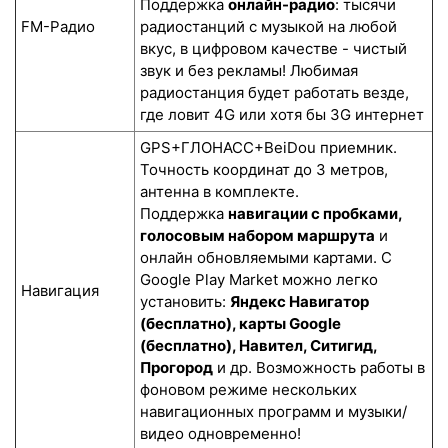
Поддержка
онлайн-радио
: тысячи
FM-Радио
радиостанций с музыкой на любой
вкус, в цифровом качестве - чистый
звук и без рекламы! Любимая
радиостанция будет работать везде,
где ловит 4G или хотя бы 3G интернет
GPS+ГЛОНАСС+BeiDou приемник.
Точность координат до 3 метров,
антенна в комплекте.
Поддержка
навигации с пробками,
голосовым набором маршрута
и
онлайн обновляемыми картами. С
Google Play Market можно легко
Навигация
установить:
Яндекс Навигатор
(бесплатно), карты Google
(бесплатно), Навител, Ситигид,
Прогород
и др. Возможность работы в
фоновом режиме нескольких
навигационных программ и музыки/
видео одновременно!