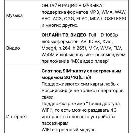
ОНЛАЙН РАДИО + МУЗЫКА :
поддержка форматов MP3, WMA, WAW,
Музыка
AAC, AC3, OGG, FLAC, MKA (LOSELESS)
и многих других.
ОНЛАЙН ТВ, ВИДЕО
: Full HD 1080p
любых форматов: AVI (DivX, Xvid,
Видео
Mpeg4, h.264, h.265), MKV, WMV, FLV,
WebM и любые другие - рекомендуем
приложение "MX видео плеер"
Слот под SIM-карту со встроенным
модемом 3G/4G(LTE)!
Поддерживаются сим карты любых
Российских (и не только) операторов
связи.
Поддержка режима "Точки доступа
WiFi", то есть можно раздавать 4G
Интернет
интернет с головного устройства
пассажирам
WIFI встроенный модуль.