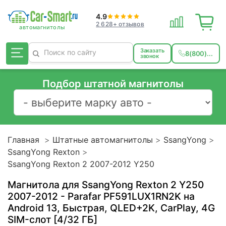
4.9
2 628+ отзывов
Заказать
8(800)...
звонок
Подбор штатной магнитолы
Главная
Штатные автомагнитолы
SsangYong
SsangYong Rexton
SsangYong Rexton 2 2007-2012 Y250
Магнитола для SsangYong Rexton 2 Y250
2007-2012 - Parafar PF591LUX1RN2K на
Android 13, Быстрая, QLED+2K, CarPlay, 4G
SIM-слот [4/32 ГБ]