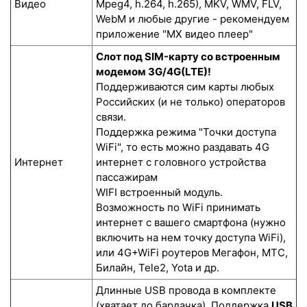
Видео
Mpeg4, h.264, h.265), MKV, WMV, FLV,
WebM и любые другие - рекомендуем
приложение "MX видео плеер"
Слот под SIM-карту со встроенным
модемом 3G/4G(LTE)!
Поддерживаются сим карты любых
Российских (и не только) операторов
связи.
Поддержка режима "Точки доступа
WiFi", то есть можно раздавать 4G
Интернет
интернет с головного устройства
пассажирам
WIFI встроенный модуль.
Возможность по WiFi принимать
интернет с вашего смартфона (нужно
включить на нем точку доступа WiFi),
или 4G+WiFi роутеров Мегафон, МТС,
Билайн, Tele2, Yota и др.
Длинные USB провода в комплекте
(хватает до бардачка). Поддержка
USB