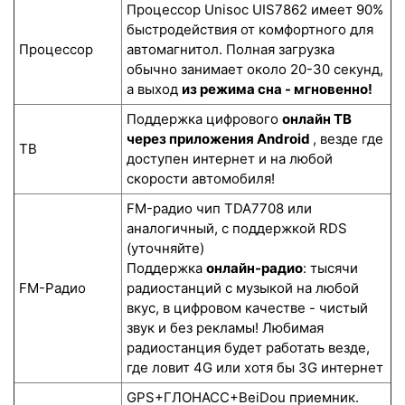
Процессор Unisoc UIS7862 имеет 90%
быстродействия от комфортного для
Процессор
автомагнитол. Полная загрузка
обычно занимает около 20-30 секунд,
а выход
из режима сна - мгновенно!
Поддержка цифрового
онлайн ТВ
через приложения Android
, везде где
ТВ
доступен интернет и на любой
скорости автомобиля!
FM-радио чип TDA7708 или
аналогичный, с поддержкой RDS
(уточняйте)
Поддержка
онлайн-радио
: тысячи
FM-Радио
радиостанций с музыкой на любой
вкус, в цифровом качестве - чистый
звук и без рекламы! Любимая
радиостанция будет работать везде,
где ловит 4G или хотя бы 3G интернет
GPS+ГЛОНАСС+BeiDou приемник.