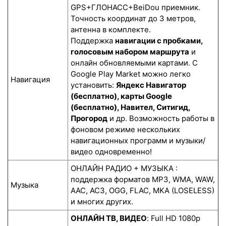
GPS+ГЛОНАСС+BeiDou приемник.
Точность координат до 3 метров,
антенна в комплекте.
Поддержка
навигации с пробками,
голосовым набором маршрута
и
онлайн обновляемыми картами. С
Google Play Market можно легко
Навигация
установить:
Яндекс Навигатор
(бесплатно), карты Google
(бесплатно), Навител, Ситигид,
Прогород
и др. Возможность работы в
фоновом режиме нескольких
навигационных программ и музыки/
видео одновременно!
ОНЛАЙН РАДИО + МУЗЫКА :
поддержка форматов MP3, WMA, WAW,
Музыка
AAC, AC3, OGG, FLAC, MKA (LOSELESS)
и многих других.
ОНЛАЙН ТВ, ВИДЕО
: Full HD 1080p