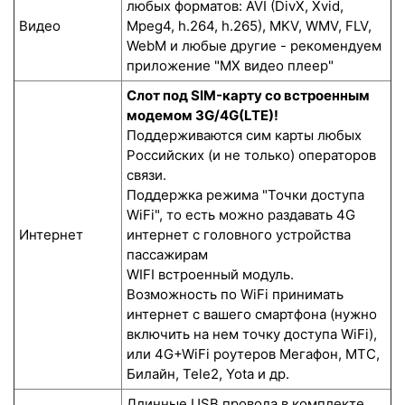
любых форматов: AVI (DivX, Xvid,
Видео
Mpeg4, h.264, h.265), MKV, WMV, FLV,
WebM и любые другие - рекомендуем
приложение "MX видео плеер"
Слот под SIM-карту со встроенным
модемом 3G/4G(LTE)!
Поддерживаются сим карты любых
Российских (и не только) операторов
связи.
Поддержка режима "Точки доступа
WiFi", то есть можно раздавать 4G
Интернет
интернет с головного устройства
пассажирам
WIFI встроенный модуль.
Возможность по WiFi принимать
интернет с вашего смартфона (нужно
включить на нем точку доступа WiFi),
или 4G+WiFi роутеров Мегафон, МТС,
Билайн, Tele2, Yota и др.
Длинные USB провода в комплекте