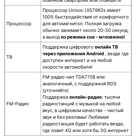
обычном смартфоне или планшете
Процессор Unisoc UIS7862s имеет
100% быстродействия от комфортного
Процессор
для автомагнитол. Полная загрузка
обычно занимает около 20-30 секунд,
а выход
из режима сна - мгновенно!
Поддержка цифрового
онлайн ТВ
через приложения Android
, везде где
ТВ
доступен интернет и на любой
скорости автомобиля!
FM-радио чип TDA7708 или
аналогичный, с поддержкой RDS
(уточняйте)
Поддержка
онлайн-радио
: тысячи
FM-Радио
радиостанций с музыкой на любой
вкус, в цифровом качестве - чистый
звук и без рекламы! Любимая
радиостанция будет работать везде,
где ловит 4G или хотя бы 3G интернет