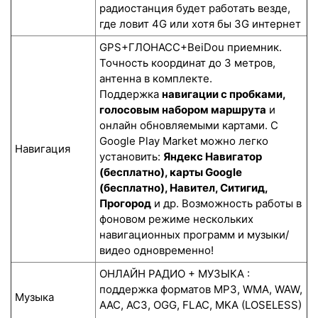
радиостанция будет работать везде,
где ловит 4G или хотя бы 3G интернет
GPS+ГЛОНАСС+BeiDou приемник.
Точность координат до 3 метров,
антенна в комплекте.
Поддержка
навигации с пробками,
голосовым набором маршрута
и
онлайн обновляемыми картами. С
Google Play Market можно легко
Навигация
установить:
Яндекс Навигатор
(бесплатно), карты Google
(бесплатно), Навител, Ситигид,
Прогород
и др. Возможность работы в
фоновом режиме нескольких
навигационных программ и музыки/
видео одновременно!
ОНЛАЙН РАДИО + МУЗЫКА :
поддержка форматов MP3, WMA, WAW,
Музыка
AAC, AC3, OGG, FLAC, MKA (LOSELESS)