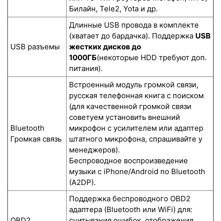
Билайн, Tele2, Yota и др.
Длинные USB провода в комплекте
(хватает до бардачка). Поддержка
USB
USB разъемы
жестких дисков до
1000ГБ
(некоторые HDD требуют доп.
питания).
Встроенный модуль громкой связи,
русская телефонная книга с поиском
(для качественной громкой связи
советуем установить внешний
Bluetooth
микрофон с усилителем или адаптер
Громкая связь
штатного микрофона, спрашивайте у
менеджеров).
Беспроводное воспроизведение
музыки с iPhone/Android по Bluetooth
(A2DP).
Поддержка беспроводного OBD2
адаптера (Bluetooth или WiFi) для:
OBD2
считывания ошибок, отображения