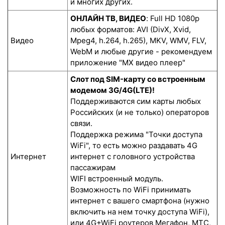
и многих других.
ОНЛАЙН ТВ, ВИДЕО
: Full HD 1080p
любых форматов: AVI (DivX, Xvid,
Видео
Mpeg4, h.264, h.265), MKV, WMV, FLV,
WebM и любые другие - рекомендуем
приложение "MX видео плеер"
Слот под SIM-карту со встроенным
модемом 3G/4G(LTE)!
Поддерживаются сим карты любых
Российских (и не только) операторов
связи.
Поддержка режима "Точки доступа
WiFi", то есть можно раздавать 4G
Интернет
интернет с головного устройства
пассажирам
WIFI встроенный модуль.
Возможность по WiFi принимать
интернет с вашего смартфона (нужно
включить на нем точку доступа WiFi),
или 4G+WiFi роутеров Мегафон, МТС,