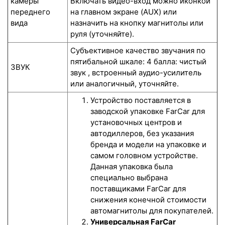
камеры
Включать видео-вход можно иконкой
переднего
на главном экране (AUX) или
вида
назначить на кнопку магнитолы или
руля (уточняйте).
Субъективное качество звучания по
пятибальной шкале: 4 балла: чистый
ЗВУК
звук , встроенный аудио-усилитель
или аналогичный, уточняйте.
Устройство поставляется в
заводской упаковке FarCar для
установочных центров и
автодиллеров, без указания
бренда и модели на упаковке и
самом головном устройстве.
Данная упаковка была
специально выбрана
поставщиками FarCar для
снижения конечной стоимости
автомагнитолы для покупателей.
Универсальная FarCar