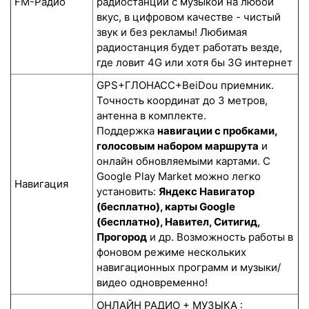
FM-Радио
радиостанций с музыкой на любой
вкус, в цифровом качестве - чистый
звук и без рекламы! Любимая
радиостанция будет работать везде,
где ловит 4G или хотя бы 3G интернет
GPS+ГЛОНАСС+BeiDou приемник.
Точность координат до 3 метров,
антенна в комплекте.
Поддержка
навигации с пробками,
голосовым набором маршрута
и
онлайн обновляемыми картами. С
Google Play Market можно легко
Навигация
установить:
Яндекс Навигатор
(бесплатно), карты Google
(бесплатно), Навител, Ситигид,
Прогород
и др. Возможность работы в
фоновом режиме нескольких
навигационных программ и музыки/
видео одновременно!
ОНЛАЙН РАДИО + МУЗЫКА :