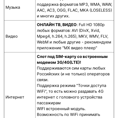
поддержка форматов MP3, WMA, WAW,
Музыка
AAC, AC3, OGG, FLAC, MKA (LOSELESS)
и многих других.
ОНЛАЙН ТВ, ВИДЕО
: Full HD 1080p
любых форматов: AVI (DivX, Xvid,
Видео
Mpeg4, h.264, h.265), MKV, WMV, FLV,
WebM и любые другие - рекомендуем
приложение "MX видео плеер"
Слот под SIM-карту со встроенным
модемом 3G/4G(LTE)!
Поддерживаются сим карты любых
Российских (и не только) операторов
связи.
Поддержка режима "Точки доступа
WiFi", то есть можно раздавать 4G
Интернет
интернет с головного устройства
пассажирам
WIFI встроенный модуль.
Возможность по WiFi принимать