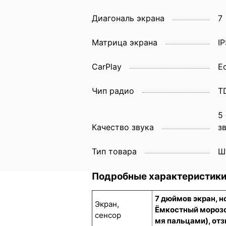
Диагональ экрана
7
Матрица экрана
IP
CarPlay
Е
Чип радио
T
5
Качество звука
з
Тип товара
Ш
Подробные характеристик
7 дюймов экран, 
Экран,
Ёмкостный морозо
сенсор
мя пальцами), отз