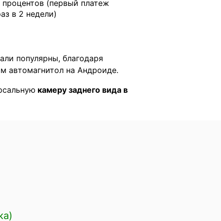
 процентов (первый платеж
раз в 2 недели)
тали популярны, благодаря
м автомагнитол на Андроиде.
ерсальную
камеру заднего вида в
ка)