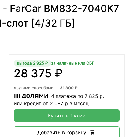
) - FarCar BM832-7040K7
M-слот [4/32 ГБ]
выгода 2 925 ₽
за наличные или СБП
28 375 ₽
другими способами —
31 300 ₽
4 платежа по
7 825
р.
или кредит от
2 087
р в месяц
Купить в 1 клик
Добавить в корзину