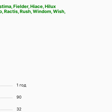
stima, Fielder, Hiace, Hilux
io, Ractis, Rush, Windom, Wish,
1 год
90
32