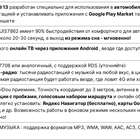
d 13
разработан специально для использования в
автомобил
гацией и устанавливать приложения с
Google Play Market
та
аншете
UIS7862 имеет 90% быстродействия от комфортного для авт
коло 20-30 секунд, а выход
из режима сна - мгновенно!
вого
онлайн ТВ через приложения Android
, везде где дост
708 или аналогичный, с поддержкой RDS (уточняйте)
н-радио
: тысячи радиостанций с музыкой на любой вкус, в ц
мая радиостанция будет работать везде, где ловит 4G или х
ou приемник. Точность координат до 3 метров, антенна в
ции с пробками, голосовым набором маршрута
и онлайн о
 легко установить:
Яндекс Навигатор (бесплатно), карты Go
д
и др. Возможность работы в фоновом режиме нескольких 
но!
УЗЫКА : поддержка форматов MP3, WMA, WAW, AAC, AC3, O