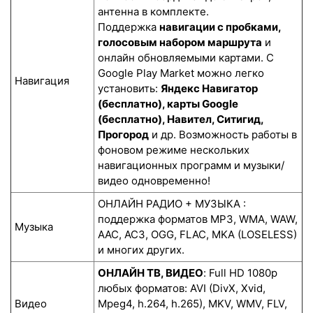
антенна в комплекте.
Поддержка
навигации с пробками,
голосовым набором маршрута
и
онлайн обновляемыми картами. С
Google Play Market можно легко
Навигация
установить:
Яндекс Навигатор
(бесплатно), карты Google
(бесплатно), Навител, Ситигид,
Прогород
и др. Возможность работы в
фоновом режиме нескольких
навигационных программ и музыки/
видео одновременно!
ОНЛАЙН РАДИО + МУЗЫКА :
поддержка форматов MP3, WMA, WAW,
Музыка
AAC, AC3, OGG, FLAC, MKA (LOSELESS)
и многих других.
ОНЛАЙН ТВ, ВИДЕО
: Full HD 1080p
любых форматов: AVI (DivX, Xvid,
Видео
Mpeg4, h.264, h.265), MKV, WMV, FLV,