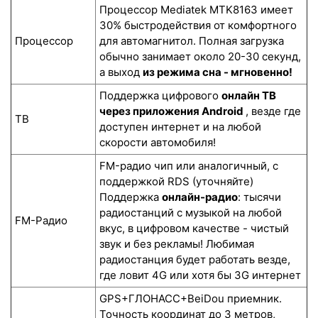
Процессор Mediatek MTK8163 имеет
30% быстродействия от комфортного
Процессор
для автомагнитол. Полная загрузка
обычно занимает около 20-30 секунд,
а выход
из режима сна - мгновенно!
Поддержка цифрового
онлайн ТВ
через приложения Android
, везде где
ТВ
доступен интернет и на любой
скорости автомобиля!
FM-радио чип или аналогичный, с
поддержкой RDS (уточняйте)
Поддержка
онлайн-радио
: тысячи
радиостанций с музыкой на любой
FM-Радио
вкус, в цифровом качестве - чистый
звук и без рекламы! Любимая
радиостанция будет работать везде,
где ловит 4G или хотя бы 3G интернет
GPS+ГЛОНАСС+BeiDou приемник.
Точность координат до 3 метров,