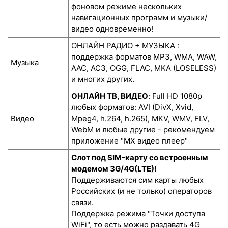
фоновом режиме нескольких
навигационных программ и музыки/
видео одновременно!
ОНЛАЙН РАДИО + МУЗЫКА :
поддержка форматов MP3, WMA, WAW,
Музыка
AAC, AC3, OGG, FLAC, MKA (LOSELESS)
и многих других.
ОНЛАЙН ТВ, ВИДЕО
: Full HD 1080p
любых форматов: AVI (DivX, Xvid,
Видео
Mpeg4, h.264, h.265), MKV, WMV, FLV,
WebM и любые другие - рекомендуем
приложение "MX видео плеер"
Слот под SIM-карту со встроенным
модемом 3G/4G(LTE)!
Поддерживаются сим карты любых
Российских (и не только) операторов
связи.
Поддержка режима "Точки доступа
WiFi", то есть можно раздавать 4G