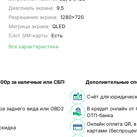
Диагональ экрана:
9.5
Разрешение экрана:
1280x720
Матрица экрана:
QLED
Слот SIM-карты:
Eсть
Все характеристики
000р за наличные или СБП:
Дополнительные сп
Счёт для юридическ
ра заднего вида или OBD2
В кредит онлайн от 
ОТП-банка
Онлайн оплата QR, 
скидка
картами (беспроцен