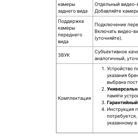
камеры
Отдельный видео-в
заднего вида
Добавляйте камеры
Поддержка
Подключение перед
камеры
Включать видео-вх
переднего
(уточняйте).
вида
Субъективное каче
ЗВУК
аналогичный, уточ
Устройство п
указания бре
выбрана пост
Универсальн
памяти устрой
Комплектация
Гарантийный 
Инструкция п
потребуется,
указанному в