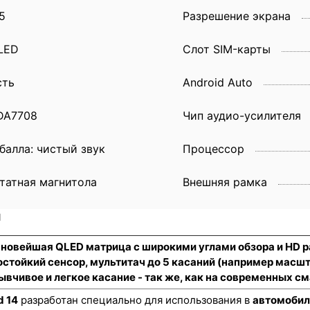
5
Разрешение экрана
LED
Слот SIM-карты
сть
Android Auto
DA7708
Чип аудио-усилителя
 балла: чистый звук
Процессор
татная магнитола
Внешняя рамка
и
, новейшая QLED матрица с широкими углами обзора и HD 
стойкий сенсор
, мультитач до 5 касаний (например масш
ывчивое и легкое касание - так же, как на современных 
d 14
разработан специально для использования в
автомобил