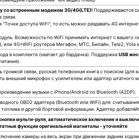
ту со встроенным модемом 3G/4G(LTE)!
Поддерживаются си
 связи.
"Точки доступа WiFi", то есть можно раздавать 4G интернет
одуль. Возможность по WiFi принимать интернет с вашего с
), или 4G+WiFi роутеров Мегафон, МТС, Билайн, Tele2, Yota и
да в комплекте (хватает до бардачка). Поддержка
USB жес
питания).
 громкой связи, русская телефонная книга с поиском (для 
ть внешний микрофон с усилителем или адаптер штатного м
роизведение музыки с iPhone/Android по Bluetooth (A2DP).
одного OBD2 адаптера (Bluetooth или WiFi) для: считывани
а топлива и другой бортовой информации. Адаптер добавляйт
кнопки мульти-руля, автоматическое включение и выключе
штатные фукнции оригинальной магнитолы - уточняйте
лючение камеры на весь экран при движении задним ходом