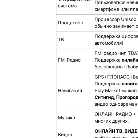
Пользоваться нави
система
смартфоне или пл
Процессор Unisoc 
Процессор
обычно занимает о
Поддержка цифро
ТВ
автомобиля!
FM-радио чип TDA7
FM-Радио
Поддержка
онлай
без рекламы! Люби
GPS+ГЛОНАСС+BeiD
Поддержка
навига
Навигация
Play Market можно
Ситигид, Прогоро
видео одновремен
ОНЛАЙН РАДИО + М
Музыка
многих других.
ОНЛАЙН ТВ, ВИД
Видео
любые другие - р