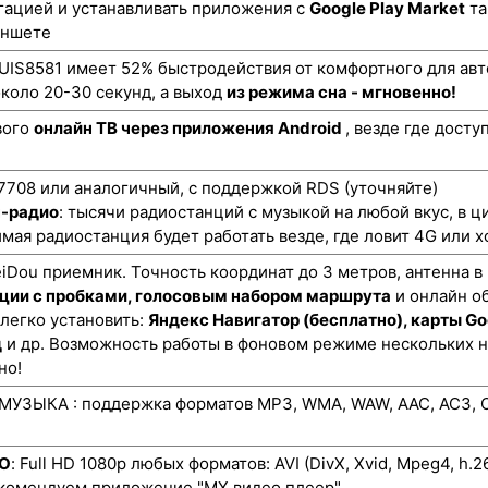
гацией и устанавливать приложения с
Google Play Market
та
аншете
UIS8581 имеет 52% быстродействия от комфортного для авт
коло 20-30 секунд, а выход
из режима сна - мгновенно!
вого
онлайн ТВ через приложения Android
, везде где дост
708 или аналогичный, с поддержкой RDS (уточняйте)
н-радио
: тысячи радиостанций с музыкой на любой вкус, в ц
мая радиостанция будет работать везде, где ловит 4G или х
ou приемник. Точность координат до 3 метров, антенна в
ции с пробками, голосовым набором маршрута
и онлайн о
 легко установить:
Яндекс Навигатор (бесплатно), карты Go
д
и др. Возможность работы в фоновом режиме нескольких 
но!
УЗЫКА : поддержка форматов MP3, WMA, WAW, AAC, AC3, O
ЕО
: Full HD 1080p любых форматов: AVI (DivX, Xvid, Mpeg4, h.
екомендуем приложение "MX видео плеер"