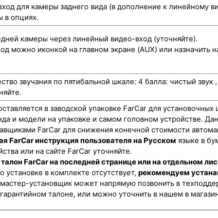
ход для камеры заднего вида (в дополнение к линейному ви
 в опциях.
ней камеры через линейный видео-вход (уточняйте).
од можно иконкой на главном экране (AUX) или назначить н
ство звучания по пятибальной шкале: 4 балла: чистый звук 
няйте.
оставляется в заводской упаковке FarCar для установочных 
нда и модели на упаковке и самом головном устройстве. Да
авщиками FarCar для снижения конечной стоимости автома
ая FarCar инструкция пользователя на Русском
языке в бу
ства или на сайте FarCar уточняйте.
талон FarCar на последней странице или на отдельном лис
о установке в комплекте отсутствует,
рекомендуем устана
 мастер-установщик может напрямую позвонить в техподдер
 гарантийном талоне, или можно уточнить в нашем в магази