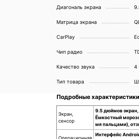
Диагональ экрана
9.
Матрица экрана
Q
CarPlay
Е
Чип радио
T
Качество звука
4
Тип товара
Ш
Подробные характеристик
9.5 дюймов экран
Экран,
Ёмкостный морозо
сенсор
мя пальцами), отз
Интерфейс Androi
Операционная