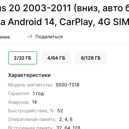
s 20 2003-2011 (вниз, авто 
 Android 14, CarPlay, 4G SIM
Поделиться
ение
2/32 ГБ
4/64 ГБ
6/128 ГБ
Характеристики
Модель магнитолы:
S500-TS18
Гарантия:
1 год
Андроид:
14
Быстродействие, %:
52
Оперативная память:
2, 4, 6
Встроенная память:
32, 64, 128