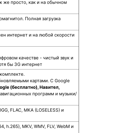
к же просто, как и на обычном
омагнитол. Полная загрузка
упен интернет и на любой скорости
ифровом качестве - чистый звук и
отя бы 3G интернет
 комплекте.
бновляемыми картами. С Google
ogle (бесплатно), Навител,
навигационных программ и музыки/
GG, FLAC, MKA (LOSELESS) и
264, h.265), MKV, WMV, FLV, WebM и