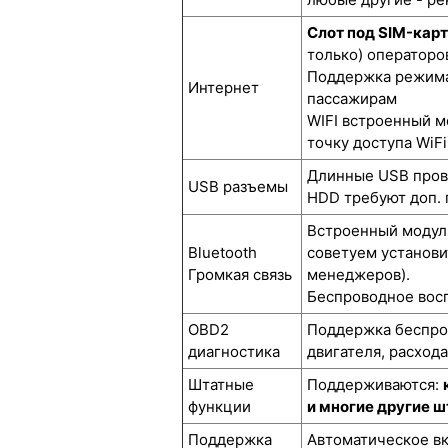
Слот под SIM-кар
только) операторов
Поддержка режима 
Интернет
пассажирам
WIFI встроенный м
точку доступа WiFi
Длинные USB прово
USB разъемы
HDD требуют доп. 
Встроенный модуль
Bluetooth
советуем установи
Громкая связь
менеджеров).
Беспроводное восп
OBD2
Поддержка беспров
диагностика
двигателя, расход
Штатные
Поддерживаются:
функции
и многие другие 
Поддержка
Автоматическое вк