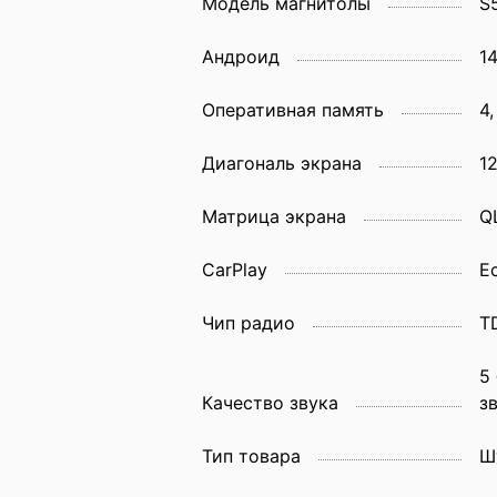
Модель магнитолы
S
Андроид
1
Оперативная память
4,
Диагональ экрана
12
Матрица экрана
Q
CarPlay
Е
Чип радио
T
5
Качество звука
з
Тип товара
Ш