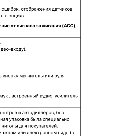
я ошибок, отображения датчиков
е в опциях.
ние от сигнала зажигания (ACC),
.
део-входу).
а кнопку магнитолы или руля
звук , встроенный аудио-усилитель
центров и автодиллеров, без
нная упаковка была специально
гнитолы для покупателей.
мажном или электронном виде (в