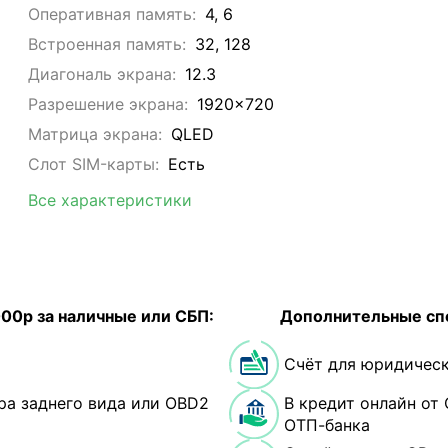
Оперативная память:
4, 6
Встроенная память:
32, 128
Диагональ экрана:
12.3
Разрешение экрана:
1920x720
Матрица экрана:
QLED
Слот SIM-карты:
Eсть
Все характеристики
000р за наличные или СБП:
Дополнительные сп
Счёт для юридическ
ра заднего вида или OBD2
В кредит онлайн от 
ОТП-банка