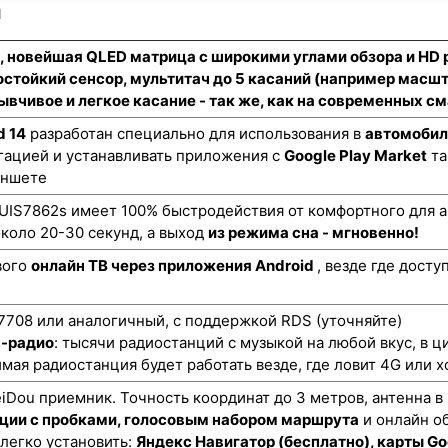
и
н, новейшая QLED матрица с широкими углами обзора и HD
стойкий сенсор
, мультитач до 5 касаний (например масш
ывчивое и легкое касание - так же, как на современных 
d 14
разработан специально для использования в
автомобил
гацией и устанавливать приложения с
Google Play Market
та
аншете
UIS7862s имеет 100% быстродействия от комфортного для а
коло 20-30 секунд, а выход
из режима сна - мгновенно!
вого
онлайн ТВ через приложения Android
, везде где дост
708 или аналогичный, с поддержкой RDS (уточняйте)
н-радио
: тысячи радиостанций с музыкой на любой вкус, в ц
мая радиостанция будет работать везде, где ловит 4G или х
ou приемник. Точность координат до 3 метров, антенна в
ции с пробками, голосовым набором маршрута
и онлайн о
 легко установить:
Яндекс Навигатор (бесплатно), карты Go