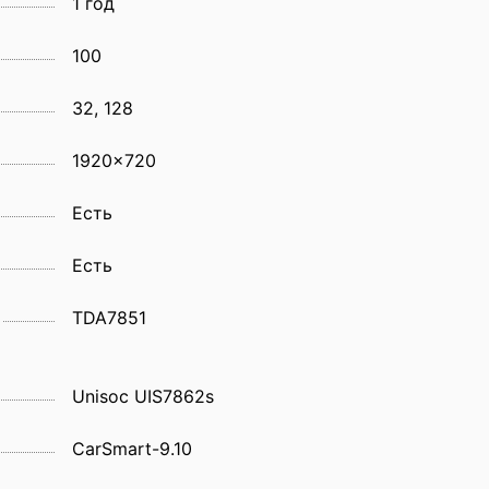
1 год
100
32, 128
1920x720
Eсть
Есть
TDA7851
Unisoc UIS7862s
CarSmart-9.10