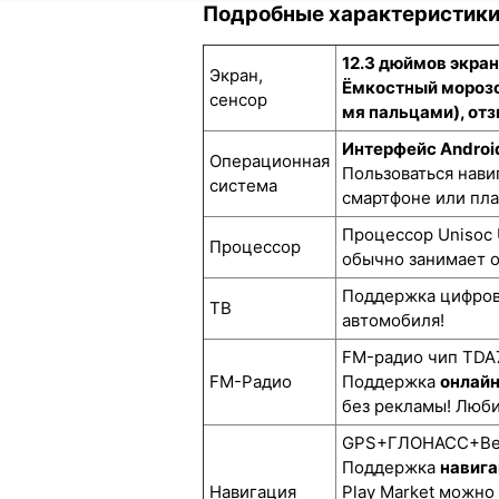
Подробные характеристик
12.3 дюймов экра
Экран,
Ёмкостный морозо
сенсор
мя пальцами), отз
Интерфейс Androi
Операционная
Пользоваться нави
система
смартфоне или пл
Процессор Unisoc 
Процессор
обычно занимает о
Поддержка цифро
ТВ
автомобиля!
FM-радио чип TDA7
FM-Радио
Поддержка
онлай
без рекламы! Люби
GPS+ГЛОНАСС+BeiD
Поддержка
навига
Навигация
Play Market можно