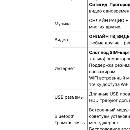
Ситигид, Прогоро
видео одновремен
ОНЛАЙН РАДИО + М
Музыка
многих других.
ОНЛАЙН ТВ, ВИД
Видео
любые другие - р
Слот под SIM-кар
только) операторов
Поддержка режима 
Интернет
пассажирам
WIFI встроенный м
точку доступа WiFi
Длинные USB прово
USB разъемы
HDD требуют доп. 
Встроенный модуль
Bluetooth
советуем установи
Громкая связь
менеджеров).
Беспроводное восп