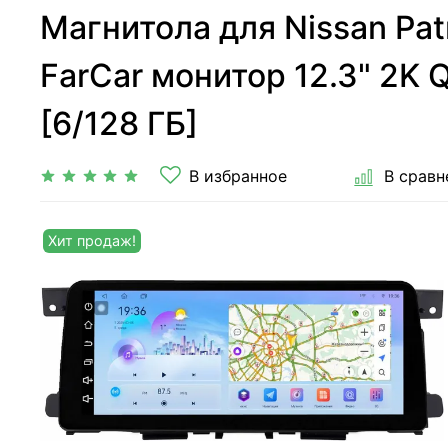
Магнитола для Nissan Patr
FarCar монитор 12.3" 2K Q
[6/128 ГБ]
В избранное
В сравн
Хит продаж!