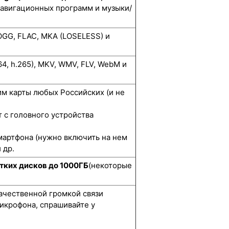
навигационных программ и музыки/
GG, FLAC, MKA (LOSELESS) и
264, h.265), MKV, WMV, FLV, WebM и
м карты любых Российских (и не
 с головного устройства
мартфона (нужно включить на нем
 др.
тких дисков до 1000ГБ
(некоторые
качественной громкой связи
икрофона, спрашивайте у