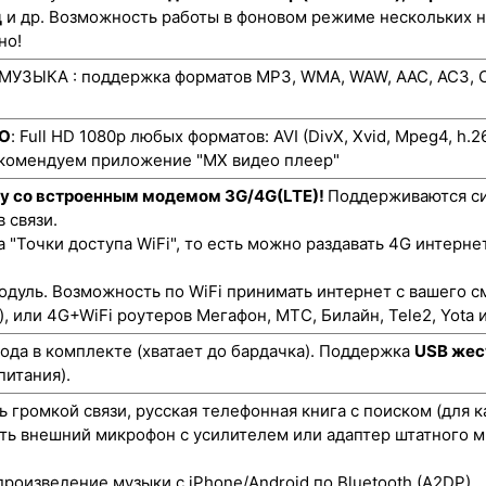
д
и др. Возможность работы в фоновом режиме нескольких 
но!
УЗЫКА : поддержка форматов MP3, WMA, WAW, AAC, AC3, O
ЕО
: Full HD 1080p любых форматов: AVI (DivX, Xvid, Mpeg4, h.
екомендуем приложение "MX видео плеер"
ту со встроенным модемом 3G/4G(LTE)!
Поддерживаются си
 связи.
"Точки доступа WiFi", то есть можно раздавать 4G интернет
одуль. Возможность по WiFi принимать интернет с вашего с
), или 4G+WiFi роутеров Мегафон, МТС, Билайн, Tele2, Yota и
да в комплекте (хватает до бардачка). Поддержка
USB жес
питания).
 громкой связи, русская телефонная книга с поиском (для 
ть внешний микрофон с усилителем или адаптер штатного м
роизведение музыки с iPhone/Android по Bluetooth (A2DP).