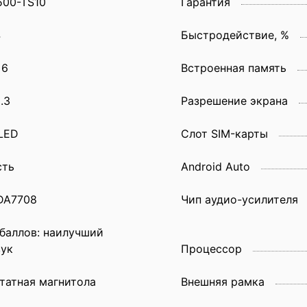
500-TS10
Гарантия
4
Быстродействие, %
 6
Встроенная память
.3
Разрешение экрана
LED
Слот SIM-карты
сть
Android Auto
DA7708
Чип аудио-усилителя
 баллов: наилучший
вук
Процессор
татная магнитола
Внешняя рамка