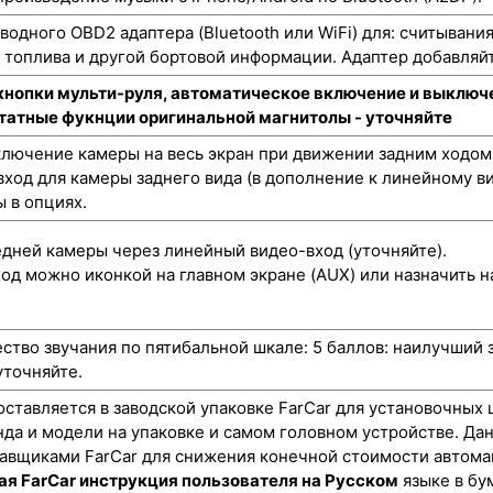
одного OBD2 адаптера (Bluetooth или WiFi) для: считывани
а топлива и другой бортовой информации. Адаптер добавляйт
кнопки мульти-руля, автоматическое включение и выключе
штатные фукнции оригинальной магнитолы - уточняйте
лючение камеры на весь экран при движении задним ходом
ход для камеры заднего вида (в дополнение к линейному ви
 в опциях.
ней камеры через линейный видео-вход (уточняйте).
од можно иконкой на главном экране (AUX) или назначить н
ство звучания по пятибальной шкале: 5 баллов: наилучший 
уточняйте.
оставляется в заводской упаковке FarCar для установочных 
нда и модели на упаковке и самом головном устройстве. Да
авщиками FarCar для снижения конечной стоимости автома
ая FarCar инструкция пользователя на Русском
языке в бу