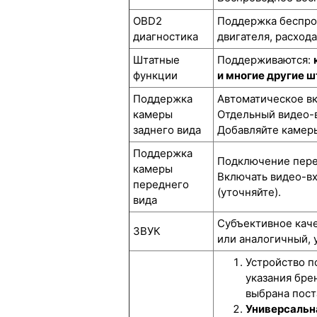
OBD2
Поддержка беспров
диагностика
двигателя, расход
Штатные
Поддерживаются:
функции
и многие другие 
Поддержка
Автоматическое вк
камеры
Отдельный видео-в
заднего вида
Добавляйте камеры
Поддержка
Подключение перед
камеры
Включать видео-вх
переднего
(уточняйте).
вида
Субъективное каче
ЗВУК
или аналогичный, 
Устройство п
указания бре
выбрана пост
Универсальн