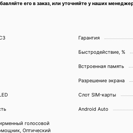
бавляйте его в заказ, или уточняйте у наших менедже
C3
Гарантия
0
Быстродействие, %
Встроенная память
Разрешение экрана
LED
Слот SIM-карты
сть
Android Auto
ирменный голосовой
омощник, Оптический