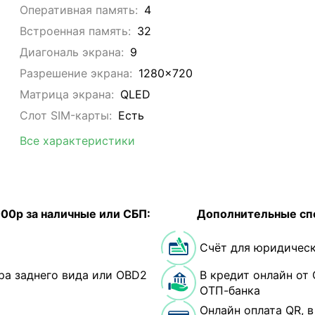
Оперативная память:
4
Встроенная память:
32
Диагональ экрана:
9
Разрешение экрана:
1280x720
Матрица экрана:
QLED
Слот SIM-карты:
Eсть
Все характеристики
000р за наличные или СБП:
Дополнительные сп
Счёт для юридическ
ра заднего вида или OBD2
В кредит онлайн от 
ОТП-банка
Онлайн оплата QR, 