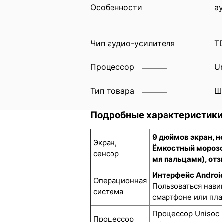
Особенности
а
Чип аудио-усилителя
T
Процессор
U
Тип товара
Ш
Подробные характеристик
9 дюймов экран, 
Экран,
Ёмкостный морозо
сенсор
мя пальцами), отз
Интерфейс Androi
Операционная
Пользоваться нави
система
смартфоне или пл
Процессор Unisoc 
Процессор