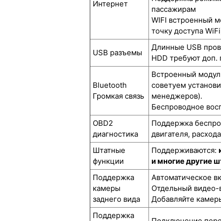
Интернет
пассажирам
WIFI встроенный м
точку доступа WiFi
Длинные USB прово
USB разъемы
HDD требуют доп. 
Встроенный модуль
Bluetooth
советуем установи
Громкая связь
менеджеров).
Беспроводное восп
OBD2
Поддержка беспров
диагностика
двигателя, расход
Штатные
Поддерживаются:
функции
и многие другие 
Поддержка
Автоматическое вк
камеры
Отдельный видео-в
заднего вида
Добавляйте камеры
Поддержка
Подключение перед