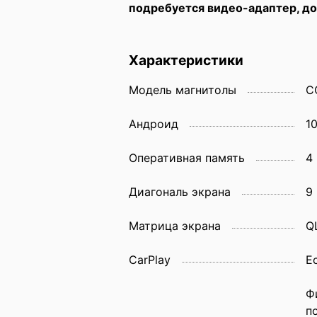
подребуется видео-адаптер, до
Характеристики
Модель магнитолы
C
Андроид
1
Оперативная память
4
Диагональ экрана
9
Матрица экрана
Q
CarPlay
Е
Ф
п