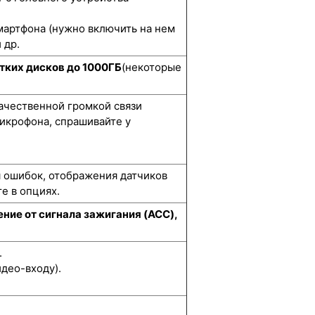
мартфона (нужно включить на нем
 др.
тких дисков до 1000ГБ
(некоторые
качественной громкой связи
икрофона, спрашивайте у
я ошибок, отображения датчиков
е в опциях.
ние от сигнала зажигания (ACC),
.
део-входу).