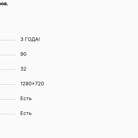
ров.
3 ГОДА!
90
32
1280x720
Eсть
Есть