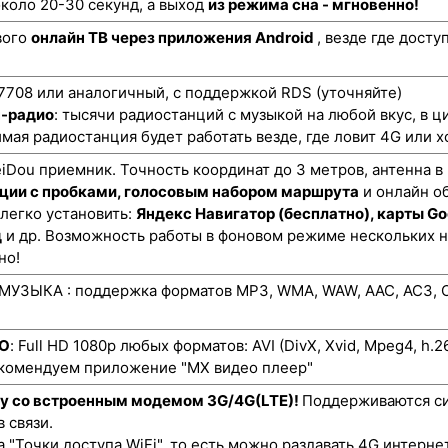
коло 20-30 секунд, а выход
из режима сна - мгновенно!
вого
онлайн ТВ через приложения Android
, везде где дост
708 или аналогичный, с поддержкой RDS (уточняйте)
н-радио
: тысячи радиостанций с музыкой на любой вкус, в ц
мая радиостанция будет работать везде, где ловит 4G или х
ou приемник. Точность координат до 3 метров, антенна в
ции с пробками, голосовым набором маршрута
и онлайн о
 легко установить:
Яндекс Навигатор (бесплатно), карты Go
д
и др. Возможность работы в фоновом режиме нескольких 
но!
УЗЫКА : поддержка форматов MP3, WMA, WAW, AAC, AC3, O
ЕО
: Full HD 1080p любых форматов: AVI (DivX, Xvid, Mpeg4, h.
екомендуем приложение "MX видео плеер"
ту со встроенным модемом 3G/4G(LTE)!
Поддерживаются си
 связи.
"Точки доступа WiFi", то есть можно раздавать 4G интернет