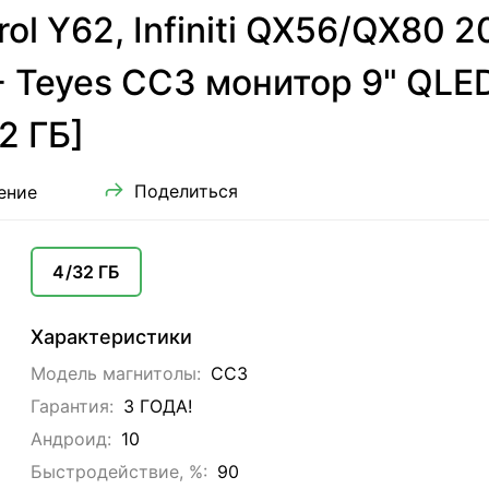
rol Y62, Infiniti QX56/QX80
 - Teyes CC3 монитор 9" QLED
2 ГБ]
Поделиться
ение
4/32 ГБ
Характеристики
Модель магнитолы:
CC3
Гарантия:
3 ГОДА!
Андроид:
10
Быстродействие, %:
90