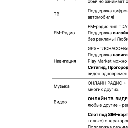
обычно занимает о
Поддержка цифро
ТВ
автомобиля!
FM-радио чип TDA7
FM-Радио
Поддержка
онлай
без рекламы! Люби
GPS+ГЛОНАСС+BeiD
Поддержка
навига
Навигация
Play Market можно
Ситигид, Прогоро
видео одновремен
ОНЛАЙН РАДИО + М
Музыка
многих других.
ОНЛАЙН ТВ, ВИД
Видео
любые другие - р
Слот под SIM-кар
только) операторов
Поддержка режима 