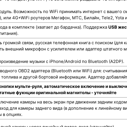
одуль. Возможность по WiFi принимать интернет с вашего с
), или 4G+WiFi роутеров Мегафон, МТС, Билайн, Tele2, Yota и
да в комплекте (хватает до бардачка). Поддержка
USB жес
питания).
 громкой связи, русская телефонная книга с поиском (для 
ть внешний микрофон с усилителем или адаптер штатного м
роизведение музыки с iPhone/Android по Bluetooth (A2DP).
одного OBD2 адаптера (Bluetooth или WiFi) для: считывани
а топлива и другой бортовой информации. Адаптер добавляйт
кнопки мульти-руля, автоматическое включение и выключе
штатные фукнции оригинальной магнитолы - уточняйте
лючение камеры на весь экран при движении задним ходом
ход для камеры заднего вида (в дополнение к линейному ви
 в опциях.
ней камеры через линейный видео-вход (уточняйте).