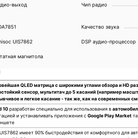
удио-выход
Чип радио
DA7851
Качество звука
nisoc UIS7862
DSP аудио-процессор
татная магнитола
и
новейшая QLED матрица с широкими углами обзора и HD р
стойкий сенсор
, мультитач до 5 касаний (например масш
ывчивое и легкое касание - так же, как на современных 
d 10
разработан специально для использования в
автомобил
гацией и устанавливать приложения с
Google Play Market
та
аншете
UIS7862 имеет 90% быстродействия от комфортного для авт