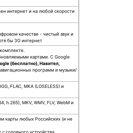
упен интернет и на любой скорости
ифровом качестве - чистый звук и
отя бы 3G интернет
 комплекте.
бновляемыми картами. С Google
ogle (бесплатно), Навител,
навигационных программ и музыки/
GG, FLAC, MKA (LOSELESS) и
264, h.265), MKV, WMV, FLV, WebM и
м карты любых Российских (и не
 с головного устройства