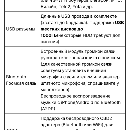
или 4G+WiFi роутеров Мегафон, МТС,
Билайн, Tele2, Yota и др.
Длинные USB провода в комплекте
(хватает до бардачка). Поддержка
USB
USB разъемы
жестких дисков до
1000ГБ
(некоторые HDD требуют доп.
питания).
Встроенный модуль громкой связи,
русская телефонная книга с поиском
(для качественной громкой связи
советуем установить внешний
Bluetooth
микрофон с усилителем или адаптер
Громкая связь
штатного микрофона, спрашивайте у
менеджеров).
Беспроводное воспроизведение
музыки с iPhone/Android по Bluetooth
(A2DP).
Поддержка беспроводного OBD2
адаптера (Bluetooth или WiFi) для: