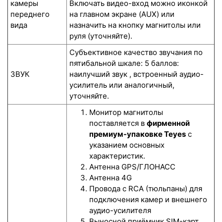
камеры
Включать видео-вход можно иконкой
переднего
на главном экране (AUX) или
вида
назначить на кнопку магнитолы или
руля (уточняйте).
Субъективное качество звучания по
пятибальной шкале: 5 баллов:
ЗВУК
наилучший звук , встроенный аудио-
усилитель или аналогичный,
уточняйте.
Монитор магнитолы
поставляется в
фирменной
премиум-упаковке Teyes
с
указанием основных
характеристик.
Антенна GPS/ГЛОНАСС
Антенна 4G
Провода с RCA (тюльпаны) для
подключения камер и внешнего
аудио-усилителя
Выносной приёмник SIM-карт