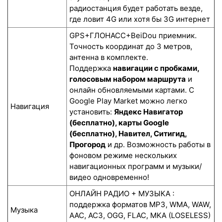
радиостанция будет работать везде,
где ловит 4G или хотя бы 3G интернет
GPS+ГЛОНАСС+BeiDou приемник.
Точность координат до 3 метров,
антенна в комплекте.
Поддержка
навигации с пробками,
голосовым набором маршрута
и
онлайн обновляемыми картами. С
Google Play Market можно легко
Навигация
установить:
Яндекс Навигатор
(бесплатно), карты Google
(бесплатно), Навител, Ситигид,
Прогород
и др. Возможность работы в
фоновом режиме нескольких
навигационных программ и музыки/
видео одновременно!
ОНЛАЙН РАДИО + МУЗЫКА :
поддержка форматов MP3, WMA, WAW,
Музыка
AAC, AC3, OGG, FLAC, MKA (LOSELESS)