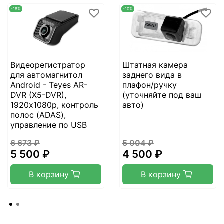
-18%
-10%
Видеорегистратор
Штатная камера
для автомагнитол
заднего вида в
Android - Teyes AR-
плафон/ручку
DVR (X5-DVR),
(уточняйте под ваш
1920х1080p, контроль
авто)
полос (ADAS),
управление по USB
6 673 ₽
5 004 ₽
5 500 ₽
4 500 ₽
В корзину
В корзину