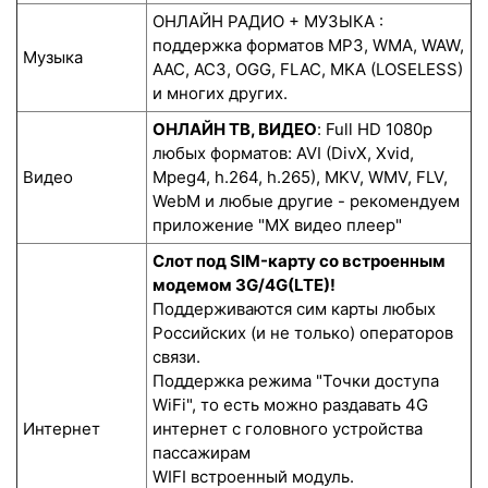
ОНЛАЙН РАДИО + МУЗЫКА :
поддержка форматов MP3, WMA, WAW,
Музыка
AAC, AC3, OGG, FLAC, MKA (LOSELESS)
и многих других.
ОНЛАЙН ТВ, ВИДЕО
: Full HD 1080p
любых форматов: AVI (DivX, Xvid,
Видео
Mpeg4, h.264, h.265), MKV, WMV, FLV,
WebM и любые другие - рекомендуем
приложение "MX видео плеер"
Слот под SIM-карту со встроенным
модемом 3G/4G(LTE)!
Поддерживаются сим карты любых
Российских (и не только) операторов
связи.
Поддержка режима "Точки доступа
WiFi", то есть можно раздавать 4G
Интернет
интернет с головного устройства
пассажирам
WIFI встроенный модуль.