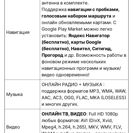
антенна в комплекте.
Поддержка
навигации с пробками,
голосовым набором маршрута
и
онлайн обновляемыми картами. С
Google Play Market можно легко
Навигация
установить:
Яндекс Навигатор
(бесплатно), карты Google
(бесплатно), Навител, Ситигид,
Прогород
и др. Возможность работы в
фоновом режиме нескольких
навигационных программ и музыки/
видео одновременно!
ОНЛАЙН РАДИО + МУЗЫКА :
поддержка форматов MP3, WMA, WAW,
Музыка
AAC, AC3, OGG, FLAC, MKA (LOSELESS)
и многих других.
ОНЛАЙН ТВ, ВИДЕО
: Full HD 1080p
любых форматов: AVI (DivX, Xvid,
Видео
Mpeg4, h.264, h.265), MKV, WMV, FLV,