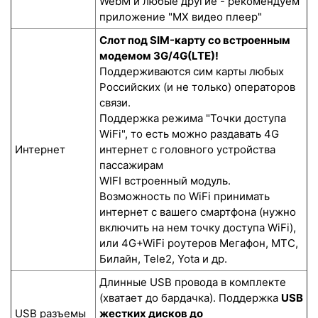
WebM и любые другие - рекомендуем
приложение "MX видео плеер"
Слот под SIM-карту со встроенным
модемом 3G/4G(LTE)!
Поддерживаются сим карты любых
Российских (и не только) операторов
связи.
Поддержка режима "Точки доступа
WiFi", то есть можно раздавать 4G
Интернет
интернет с головного устройства
пассажирам
WIFI встроенный модуль.
Возможность по WiFi принимать
интернет с вашего смартфона (нужно
включить на нем точку доступа WiFi),
или 4G+WiFi роутеров Мегафон, МТС,
Билайн, Tele2, Yota и др.
Длинные USB провода в комплекте
(хватает до бардачка). Поддержка
USB
USB разъемы
жестких дисков до