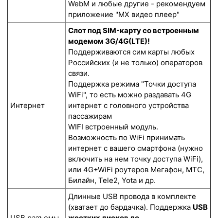
WebM и любые другие - рекомендуем
приложение "MX видео плеер"
Слот под SIM-карту со встроенным
модемом 3G/4G(LTE)!
Поддерживаются сим карты любых
Российских (и не только) операторов
связи.
Поддержка режима "Точки доступа
WiFi", то есть можно раздавать 4G
Интернет
интернет с головного устройства
пассажирам
WIFI встроенный модуль.
Возможность по WiFi принимать
интернет с вашего смартфона (нужно
включить на нем точку доступа WiFi),
или 4G+WiFi роутеров Мегафон, МТС,
Билайн, Tele2, Yota и др.
Длинные USB провода в комплекте
(хватает до бардачка). Поддержка
USB
USB разъемы
жестких дисков до