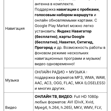
антенна в комплекте.
Поддержка
навигации с пробками,
голосовым набором маршрута
и
онлайн обновляемыми картами. С
Google Play Market можно легко
Навигация
установить:
Яндекс Навигатор
(бесплатно), карты Google
(бесплатно), Навител, Ситигид,
Прогород
и др. Возможность работы в
фоновом режиме нескольких
навигационных программ и музыки/
видео одновременно!
ОНЛАЙН РАДИО + МУЗЫКА :
поддержка форматов MP3, WMA, WAW,
Музыка
AAC, AC3, OGG, FLAC, MKA (LOSELESS)
и многих других.
ОНЛАЙН ТВ, ВИДЕО
: Full HD 1080p
любых форматов: AVI (DivX, Xvid,
Видео
Mpeg4, h.264, h.265), MKV, WMV, FLV,