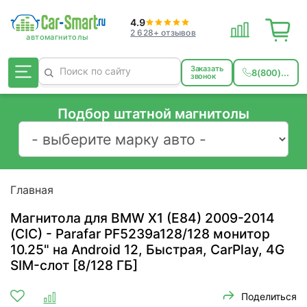
4.9
2 628+ отзывов
Заказать
8(800)...
звонок
Подбор штатной магнитолы
Главная
Магнитола для BMW X1 (E84) 2009-2014
(CIC) - Parafar PF5239a128/128 монитор
10.25" на Android 12, Быстрая, CarPlay, 4G
SIM-слот [8/128 ГБ]
Поделиться