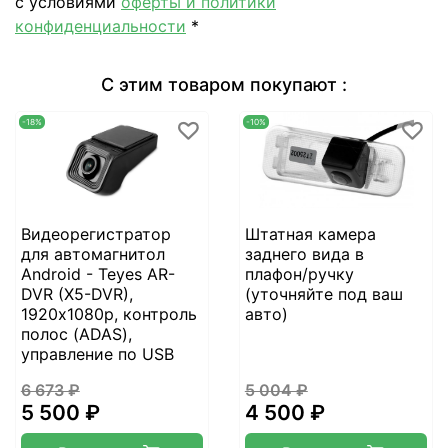
с условиями
оферты и политики
конфиденциальности
*
С этим товаром покупают :
-18%
-10%
Видеорегистратор
Штатная камера
для автомагнитол
заднего вида в
Android - Teyes AR-
плафон/ручку
DVR (X5-DVR),
(уточняйте под ваш
1920х1080p, контроль
авто)
полос (ADAS),
управление по USB
6 673 ₽
5 004 ₽
5 500 ₽
4 500 ₽