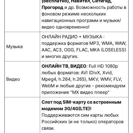
(бесплатно), Навител, Ситигид,
Прогород
и др. Возможность работы в
фоновом режиме нескольких
навигационных программ и музыки/
видео одновременно!
ОНЛАЙН РАДИО + МУЗЫКА :
поддержка форматов MP3, WMA, WAW,
Музыка
AAC, AC3, OGG, FLAC, MKA (LOSELESS)
и многих других.
ОНЛАЙН ТВ, ВИДЕО
: Full HD 1080p
любых форматов: AVI (DivX, Xvid,
Видео
Mpeg4, h.264, h.265), MKV, WMV, FLV,
WebM и любые другие - рекомендуем
приложение "MX видео плеер"
Слот под SIM-карту со встроенным
модемом 3G/4G(LTE)!
Поддерживаются сим карты любых
Российских (и не только) операторов
связи.