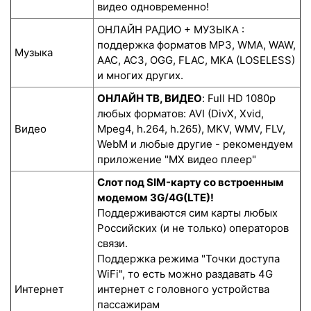
видео одновременно!
ОНЛАЙН РАДИО + МУЗЫКА :
поддержка форматов MP3, WMA, WAW,
Музыка
AAC, AC3, OGG, FLAC, MKA (LOSELESS)
и многих других.
ОНЛАЙН ТВ, ВИДЕО
: Full HD 1080p
любых форматов: AVI (DivX, Xvid,
Видео
Mpeg4, h.264, h.265), MKV, WMV, FLV,
WebM и любые другие - рекомендуем
приложение "MX видео плеер"
Слот под SIM-карту со встроенным
модемом 3G/4G(LTE)!
Поддерживаются сим карты любых
Российских (и не только) операторов
связи.
Поддержка режима "Точки доступа
WiFi", то есть можно раздавать 4G
Интернет
интернет с головного устройства
пассажирам