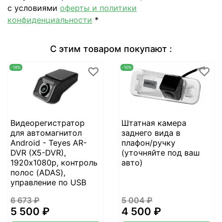
с условиями
оферты и политики
конфиденциальности
*
С этим товаром покупают :
-18%
-10%
Видеорегистратор
Штатная камера
для автомагнитол
заднего вида в
Android - Teyes AR-
плафон/ручку
DVR (X5-DVR),
(уточняйте под ваш
1920х1080p, контроль
авто)
полос (ADAS),
управление по USB
6 673 ₽
5 004 ₽
5 500 ₽
4 500 ₽