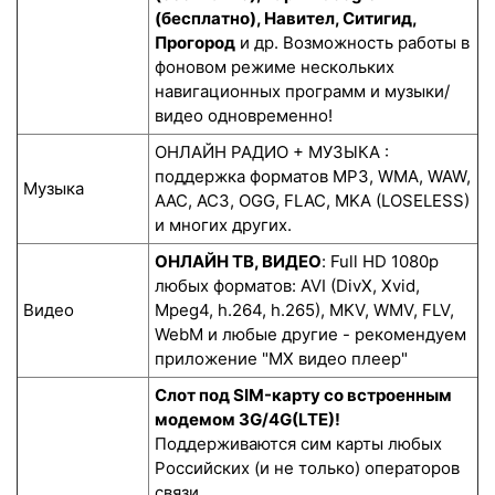
(бесплатно), Навител, Ситигид,
Прогород
и др. Возможность работы в
фоновом режиме нескольких
навигационных программ и музыки/
видео одновременно!
ОНЛАЙН РАДИО + МУЗЫКА :
поддержка форматов MP3, WMA, WAW,
Музыка
AAC, AC3, OGG, FLAC, MKA (LOSELESS)
и многих других.
ОНЛАЙН ТВ, ВИДЕО
: Full HD 1080p
любых форматов: AVI (DivX, Xvid,
Видео
Mpeg4, h.264, h.265), MKV, WMV, FLV,
WebM и любые другие - рекомендуем
приложение "MX видео плеер"
Слот под SIM-карту со встроенным
модемом 3G/4G(LTE)!
Поддерживаются сим карты любых
Российских (и не только) операторов
связи.