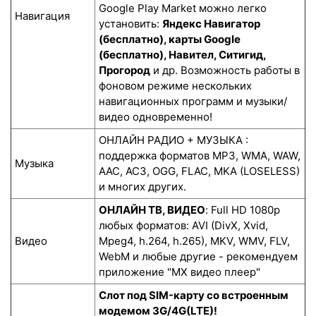
Google Play Market можно легко
Навигация
установить:
Яндекс Навигатор
(бесплатно), карты Google
(бесплатно), Навител, Ситигид,
Прогород
и др. Возможность работы в
фоновом режиме нескольких
навигационных программ и музыки/
видео одновременно!
ОНЛАЙН РАДИО + МУЗЫКА :
поддержка форматов MP3, WMA, WAW,
Музыка
AAC, AC3, OGG, FLAC, MKA (LOSELESS)
и многих других.
ОНЛАЙН ТВ, ВИДЕО
: Full HD 1080p
любых форматов: AVI (DivX, Xvid,
Видео
Mpeg4, h.264, h.265), MKV, WMV, FLV,
WebM и любые другие - рекомендуем
приложение "MX видео плеер"
Слот под SIM-карту со встроенным
модемом 3G/4G(LTE)!