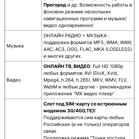
Прогород
и др. Возможность работы в
фоновом режиме нескольких
навигационных программ и музыки/
видео одновременно!
ОНЛАЙН РАДИО + МУЗЫКА :
поддержка форматов MP3, WMA, WAW,
Музыка
AAC, AC3, OGG, FLAC, MKA (LOSELESS)
и многих других.
ОНЛАЙН ТВ, ВИДЕО
: Full HD 1080p
любых форматов: AVI (DivX, Xvid,
Видео
Mpeg4, h.264, h.265), MKV, WMV, FLV,
WebM и любые другие - рекомендуем
приложение "MX видео плеер"
Слот под SIM-карту со встроенным
модемом 3G/4G(LTE)!
Поддерживаются сим карты любых
Российских (и не только) операторов
связи.
Поддержка режима "Точки доступа