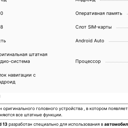
00
Оперативная память
28
Слот SIM-карты
сть
Android Auto
ригинальная штатная
удио-система
Процессор
лок навигации с
ндроид
и
н оригинального головного устройства , в котором появляе
няются все штатные функции.
d 13
разработан специально для использования в
автомобил