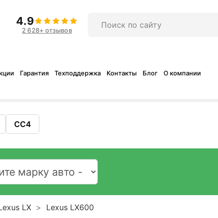
4.9
2 628+ отзывов
кции
Гарантия
Техподдержка
Контакты
Блог
О компании
CC4
Lexus LX
Lexus LX600