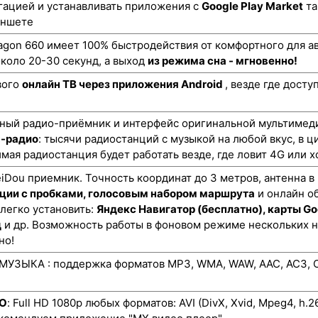
гацией и устанавливать приложения с
Google Play Market
та
аншете
gon 660 имеет 100% быстродействия от комфортного для ав
коло 20-30 секунд, а выход
из режима сна - мгновенно!
вого
онлайн ТВ через приложения Android
, везде где дост
ный радио-приёмник и интерфейс оригинальной мультимеди
н-радио
: тысячи радиостанций с музыкой на любой вкус, в ц
мая радиостанция будет работать везде, где ловит 4G или х
ou приемник. Точность координат до 3 метров, антенна в
ции с пробками, голосовым набором маршрута
и онлайн о
 легко установить:
Яндекс Навигатор (бесплатно), карты Go
д
и др. Возможность работы в фоновом режиме нескольких 
но!
УЗЫКА : поддержка форматов MP3, WMA, WAW, AAC, AC3, O
ЕО
: Full HD 1080p любых форматов: AVI (DivX, Xvid, Mpeg4, h.