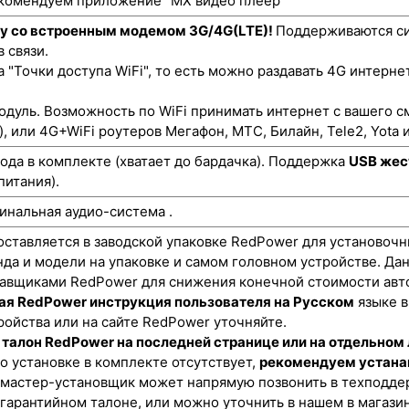
екомендуем приложение "MX видео плеер"
ту со встроенным модемом 3G/4G(LTE)!
Поддерживаются си
 связи.
"Точки доступа WiFi", то есть можно раздавать 4G интернет
одуль. Возможность по WiFi принимать интернет с вашего с
), или 4G+WiFi роутеров Мегафон, МТС, Билайн, Tele2, Yota и
да в комплекте (хватает до бардачка). Поддержка
USB жес
питания).
инальная аудио-система .
оставляется в заводской упаковке RedPower для установочн
нда и модели на упаковке и самом головном устройстве. Да
авщиками RedPower для снижения конечной стоимости авт
ая RedPower инструкция пользователя на Русском
языке в
тройства или на сайте RedPower уточняйте.
талон RedPower на последней странице или на отдельном 
о установке в комплекте отсутствует,
рекомендуем устана
 мастер-установщик может напрямую позвонить в техподде
 гарантийном талоне, или можно уточнить в нашем в магази