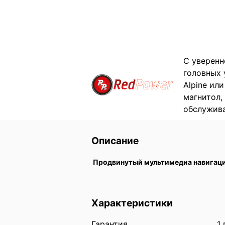
C уверенн
головных 
Alpine ил
магнитол,
обслужива
Описание
Продвинутый мультимедиа навигаци
Характеристики
Гарантия
1 