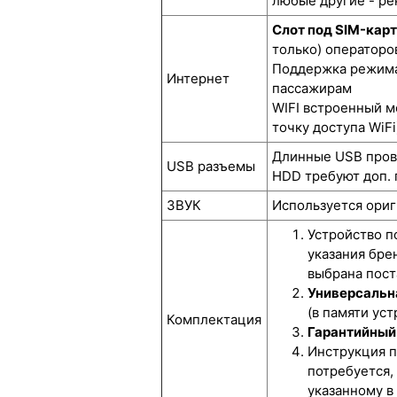
любые другие - р
Слот под SIM-кар
только) операторов
Поддержка режима 
Интернет
пассажирам
WIFI встроенный м
точку доступа WiFi
Длинные USB прово
USB разъемы
HDD требуют доп. 
ЗВУК
Используется ориг
Устройство п
указания бре
выбрана пост
Универсальн
(в памяти ус
Комплектация
Гарантийный 
Инструкция п
потребуется,
указанному в