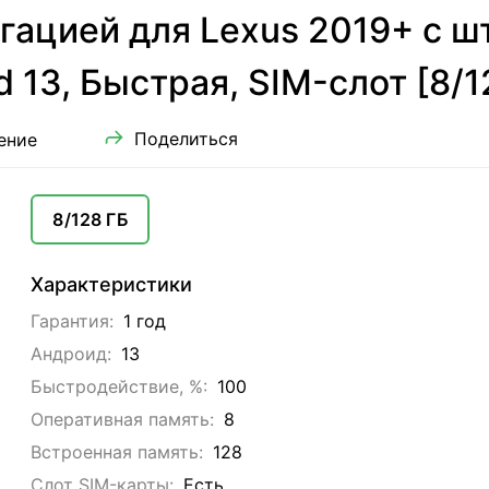
гацией для Lexus 2019+ с ш
d 13, Быстрая, SIM-слот [8/1
Поделиться
ение
8/128 ГБ
Характеристики
Гарантия:
1 год
Андроид:
13
Быстродействие, %:
100
Оперативная память:
8
Встроенная память:
128
Слот SIM-карты:
Eсть