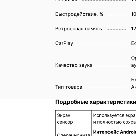
Быстродействие, %
1
Встроенная память
1
CarPlay
Е
О
Качество звука
а
Б
Тип товара
А
Подробные характеристик
Экран,
Используется экра
сенсор
и полностью сохра
Интерфейс Androi
Операционная