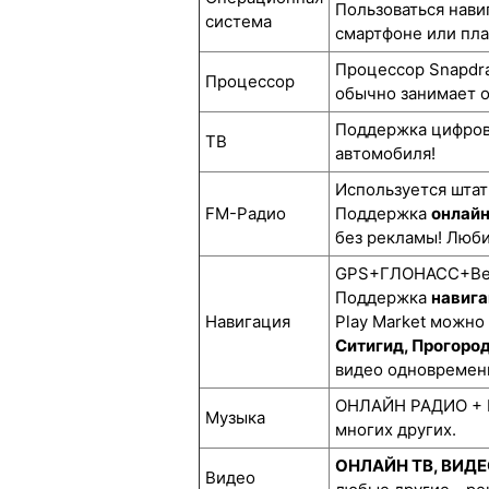
Пользоваться нави
система
смартфоне или пл
Процессор Snapdra
Процессор
обычно занимает о
Поддержка цифро
ТВ
автомобиля!
Используется штат
FM-Радио
Поддержка
онлай
без рекламы! Люби
GPS+ГЛОНАСС+BeiD
Поддержка
навига
Навигация
Play Market можно
Ситигид, Прогоро
видео одновремен
ОНЛАЙН РАДИО + М
Музыка
многих других.
ОНЛАЙН ТВ, ВИД
Видео