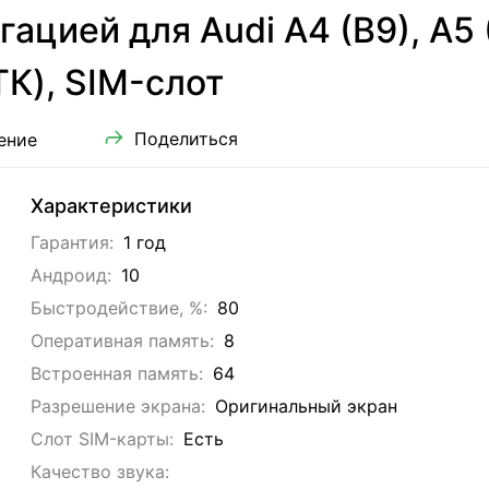
цией для Audi A4 (B9), A5 (
ТК), SIM-слот
Поделиться
ение
Характеристики
Гарантия:
1 год
Андроид:
10
Быстродействие, %:
80
Оперативная память:
8
Встроенная память:
64
Разрешение экрана:
Оригинальный экран
Слот SIM-карты:
Eсть
Качество звука: