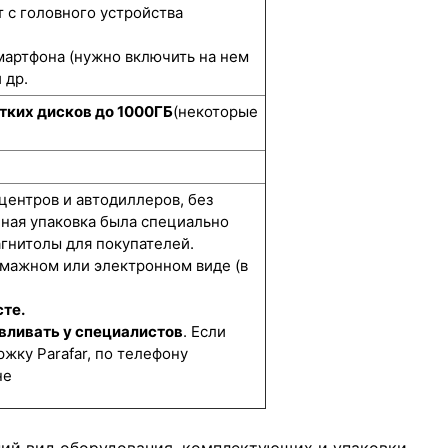
 с головного устройства
мартфона (нужно включить на нем
 др.
тких дисков до 1000ГБ
(некоторые
 центров и автодиллеров, без
нная упаковка была специально
гнитолы для покупателей.
умажном или электронном виде (в
сте.
вливать у специалистов
. Если
жку Parafar, по телефону
не
ний вид оборудования, комплектующих и упаковки