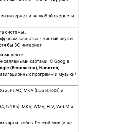
упен интернет и на любой скорости
а системы .
ифровом качестве - чистый звук и
отя бы 3G интернет
 комплекте.
бновляемыми картами. С Google
ogle (бесплатно), Навител,
навигационных программ и музыки/
GG, FLAC, MKA (LOSELESS) и
264, h.265), MKV, WMV, FLV, WebM и
м карты любых Российских (и не