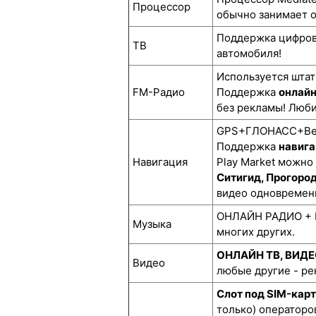
Процессор
обычно занимает о
Поддержка цифро
ТВ
автомобиля!
Используется штат
FM-Радио
Поддержка
онлай
без рекламы! Люби
GPS+ГЛОНАСС+BeiD
Поддержка
навига
Навигация
Play Market можно
Ситигид, Прогоро
видео одновремен
ОНЛАЙН РАДИО + М
Музыка
многих других.
ОНЛАЙН ТВ, ВИД
Видео
любые другие - р
Слот под SIM-кар
только) операторов