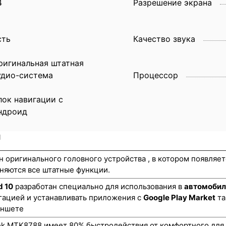
4
Разрешение экрана
сть
Качество звука
ригинальная штатная
удио-система
Процессор
лок навигации с
ндроид
и
н оригинального головного устройства , в котором появляе
няются все штатные функции.
d 10
разработан специально для использования в
автомобил
гацией и устанавливать приложения с
Google Play Market
та
аншете
k MTK8788 имеет 80% быстродействия от комфортного для 