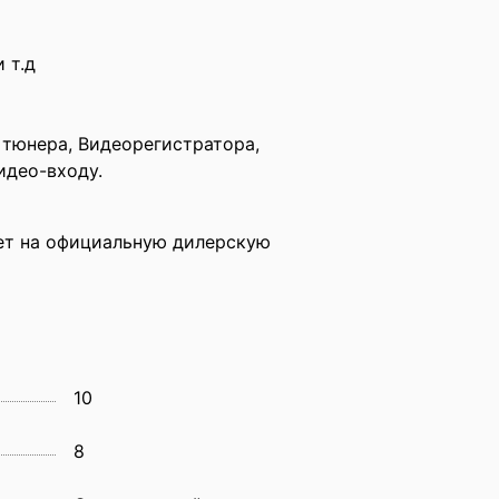
 т.д
тюнера, Видеоpегистратора,
идео-входу.
яет на официальную дилерскую
10
8