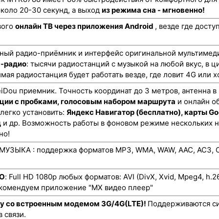
коло 20-30 секунд, а выход
из режима сна - мгновенно!
вого
онлайн ТВ через приложения Android
, везде где дост
ный радио-приёмник и интерфейс оригинальной мультимеди
н-радио
: тысячи радиостанций с музыкой на любой вкус, в ц
мая радиостанция будет работать везде, где ловит 4G или х
ou приемник. Точность координат до 3 метров, антенна в
ции с пробками, голосовым набором маршрута
и онлайн о
 легко установить:
Яндекс Навигатор (бесплатно), карты Go
д
и др. Возможность работы в фоновом режиме нескольких 
но!
УЗЫКА : поддержка форматов MP3, WMA, WAW, AAC, AC3, O
ЕО
: Full HD 1080p любых форматов: AVI (DivX, Xvid, Mpeg4, h.
екомендуем приложение "MX видео плеер"
ту со встроенным модемом 3G/4G(LTE)!
Поддерживаются си
 связи.