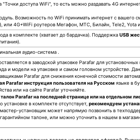
"Точки доступа WiFi", то есть можно раздавать 4G интернет
одуль. Возможность по WiFi принимать интернет с вашего с
), или 4G+WiFi роутеров Мегафон, МТС, Билайн, Tele2, Yota и
да в комплекте (хватает до бардачка). Поддержка
USB жес
питания).
инальная аудио-система .
оставляется в заводской упаковке Parafar для установочных
нда и модели на упаковке и самом головном устройстве. Да
авщиками Parafar для снижения конечной стоимости автома
я Parafar инструкция пользователя на Русском
языке в б
ства или на сайте Parafar уточняйте.
талон Parafar на последней странице или на отдельном ли
о установке в комплекте отсутствует,
рекомендуем устана
 мастер-установщик может напрямую позвонить в техподдер
 гарантийном талоне, или можно уточнить в нашем в магази
еристики и наличие товара не являются офертой. Внеш