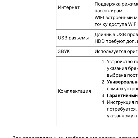
Поддержка режима 
Интернет
пассажирам
WIFI встроенный м
точку доступа WiFi
Длинные USB прово
USB разъемы
HDD требуют доп. 
ЗВУК
Используется ориг
Устройство п
указания бре
выбрана пост
Универсальна
памяти устрой
Комплектация
Гарантийный 
Инструкция п
потребуется,
указанному в
Все представленные изображения товара, характ