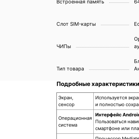
Встроенная память
6
Слот SIM-карты
E
О
ЧИПы
а
Б
Тип товара
А
Подробные характеристик
Экран,
Используется экра
сенсор
и полностью сохра
Интерфейс Androi
Операционная
Пользоваться нави
система
смартфоне или пл
Процессор Mediate