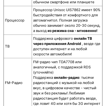
обычном смартфоне или планшете
Процессор Unisoc UIS7862 имеет 90%
быстродействия от комфортного для
Процессор
автомагнитол. Полная загрузка
обычно занимает около 20-30 секунд,
а выход
из режима сна - мгновенно!
Поддержка цифрового
онлайн ТВ
через приложения Android
, везде где
ТВ
доступен интернет и на любой
скорости автомобиля!
FM-радио чип TDA7708 или
аналогичный, с поддержкой RDS
(уточняйте)
Поддержка
онлайн-радио
: тысячи
FM-Радио
радиостанций с музыкой на любой
вкус, в цифровом качестве - чистый
звук и без рекламы! Любимая
радиостанция будет работать везде,
где ловит 4G или хотя бы 3G интернет