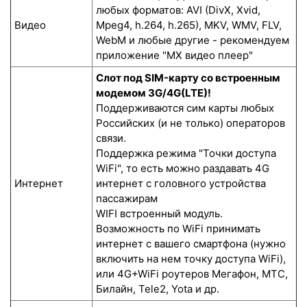
любых форматов: AVI (DivX, Xvid,
Видео
Mpeg4, h.264, h.265), MKV, WMV, FLV,
WebM и любые другие - рекомендуем
приложение "MX видео плеер"
Слот под SIM-карту со встроенным
модемом 3G/4G(LTE)!
Поддерживаются сим карты любых
Российских (и не только) операторов
связи.
Поддержка режима "Точки доступа
WiFi", то есть можно раздавать 4G
Интернет
интернет с головного устройства
пассажирам
WIFI встроенный модуль.
Возможность по WiFi принимать
интернет с вашего смартфона (нужно
включить на нем точку доступа WiFi),
или 4G+WiFi роутеров Мегафон, МТС,
Билайн, Tele2, Yota и др.