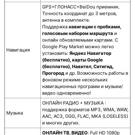
GPS+ГЛОНАСС+BeiDou приемник.
Точность координат до 3 метров,
антенна в комплекте.
Поддержка
навигации с пробками,
голосовым набором маршрута
и
онлайн обновляемыми картами. С
Google Play Market можно легко
Навигация
установить:
Яндекс Навигатор
(бесплатно), карты Google
(бесплатно), Навител, Ситигид,
Прогород
и др. Возможность работы в
фоновом режиме нескольких
навигационных программ и музыки/
видео одновременно!
ОНЛАЙН РАДИО + МУЗЫКА :
поддержка форматов MP3, WMA, WAW,
Музыка
AAC, AC3, OGG, FLAC, MKA (LOSELESS)
и многих других.
ОНЛАЙН ТВ, ВИДЕО
: Full HD 1080p