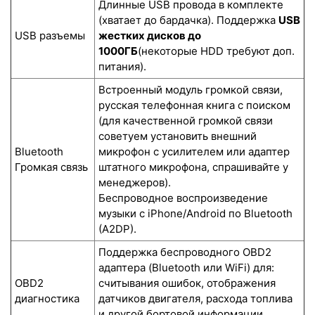
Длинные USB провода в комплекте
(хватает до бардачка). Поддержка
USB
USB разъемы
жестких дисков до
1000ГБ
(некоторые HDD требуют доп.
питания).
Встроенный модуль громкой связи,
русская телефонная книга с поиском
(для качественной громкой связи
советуем установить внешний
Bluetooth
микрофон с усилителем или адаптер
Громкая связь
штатного микрофона, спрашивайте у
менеджеров).
Беспроводное воспроизведение
музыки с iPhone/Android по Bluetooth
(A2DP).
Поддержка беспроводного OBD2
адаптера (Bluetooth или WiFi) для:
OBD2
считывания ошибок, отображения
диагностика
датчиков двигателя, расхода топлива
и другой бортовой информации.