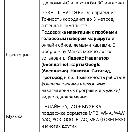
где ловит 4G или хотя бы 3G интернет
GPS+ГЛОНАСС+BeiDou приемник.
Точность координат до 3 метров,
антенна в комплекте.
Поддержка
навигации с пробками,
голосовым набором маршрута
и
онлайн обновляемыми картами. С
Google Play Market можно легко
Навигация
установить:
Яндекс Навигатор
(бесплатно), карты Google
(бесплатно), Навител, Ситигид,
Прогород
и др. Возможность работы в
фоновом режиме нескольких
навигационных программ и музыки/
видео одновременно!
ОНЛАЙН РАДИО + МУЗЫКА :
поддержка форматов MP3, WMA, WAW,
Музыка
AAC, AC3, OGG, FLAC, MKA (LOSELESS)
и многих других.