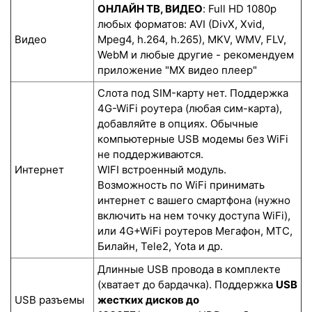
ОНЛАЙН ТВ, ВИДЕО
: Full HD 1080p
любых форматов: AVI (DivX, Xvid,
Видео
Mpeg4, h.264, h.265), MKV, WMV, FLV,
WebM и любые другие - рекомендуем
приложение "MX видео плеер"
Слота под SIM-карту нет. Поддержка
4G-WiFi роутера (любая сим-карта),
добавляйте в опциях. Обычные
компьютерные USB модемы без WiFi
не поддерживаются.
Интернет
WIFI встроенный модуль.
Возможность по WiFi принимать
интернет с вашего смартфона (нужно
включить на нем точку доступа WiFi),
или 4G+WiFi роутеров Мегафон, МТС,
Билайн, Tele2, Yota и др.
Длинные USB провода в комплекте
(хватает до бардачка). Поддержка
USB
USB разъемы
жестких дисков до