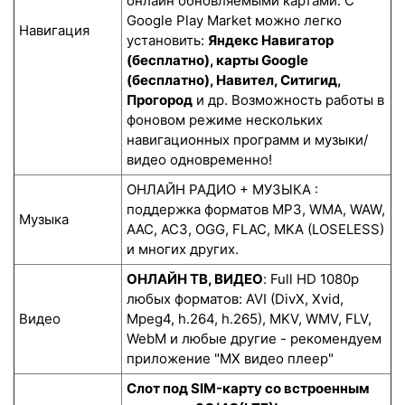
онлайн обновляемыми картами. С
Google Play Market можно легко
Навигация
установить:
Яндекс Навигатор
(бесплатно), карты Google
(бесплатно), Навител, Ситигид,
Прогород
и др. Возможность работы в
фоновом режиме нескольких
навигационных программ и музыки/
видео одновременно!
ОНЛАЙН РАДИО + МУЗЫКА :
поддержка форматов MP3, WMA, WAW,
Музыка
AAC, AC3, OGG, FLAC, MKA (LOSELESS)
и многих других.
ОНЛАЙН ТВ, ВИДЕО
: Full HD 1080p
любых форматов: AVI (DivX, Xvid,
Видео
Mpeg4, h.264, h.265), MKV, WMV, FLV,
WebM и любые другие - рекомендуем
приложение "MX видео плеер"
Слот под SIM-карту со встроенным