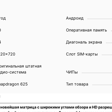
год
Андроид
0
Оперативная память
4
Диагональ экрана
920x720
Слот SIM-карты
ригинальная штатная
удио-система
ЧИПы
napdragon 625
Тип товара
и
, новейшая матрица с широкими углами обзора и HD разре