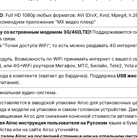
ЕО
: Full HD 1080p любых форматов: AVI (DivX, Xvid, Mpeg4, h.
екомендуем приложение "MX видео плеер"
ту со встроенным модемом 3G/4G(LTE)!
Поддерживаются си
 связи.
"Точки доступа WiFi", то есть можно раздавать 4G интернет
одуль. Возможность по WiFi принимать интернет с вашего с
), или 4G+WiFi роутеров Мегафон, МТС, Билайн, Tele2, Yota и
да в комплекте (хватает до бардачка). Поддержка
USB жес
питания).
инальная аудио-система .
оставляется в заводской упаковке Airoc для установочных ц
нда и модели на упаковке и самом головном устройстве. Да
авщиками Airoc для снижения конечной стоимости автомагн
я Airoc инструкция пользователя на Русском
языке в бум
ства или на сайте Airoc уточняйте.
талон Airoc на последней странице или на отдельном лист