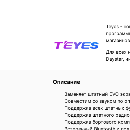
Teyes - н
программн
магазинов
Для всех 
Daystar, 
Описание
Заменяет штатный EVO экра
Совместим со звуком по о
Поддержка всех штатных фу
Поддержка штатного радио
Поддержка бортового компь
Встроенный Bluetooth и под