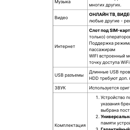
Музыка
многих других.
ОНЛАЙН ТВ, ВИД
Видео
любые другие - р
Слот под SIM-кар
только) операторов
Поддержка режима 
Интернет
пассажирам
WIFI встроенный м
точку доступа WiFi
Длинные USB прово
USB разъемы
HDD требуют доп. 
ЗВУК
Используется ориг
Устройство п
указания бре
выбрана пост
Универсальна
памяти устрой
Комплектация
Гарантийный 