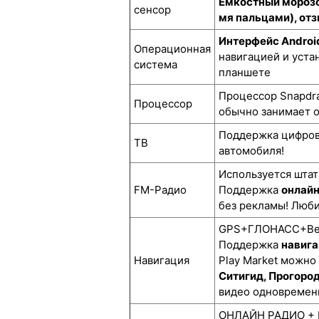
Ёмкостный морозо
сенсор
мя пальцами), отз
Интерфейс Androi
Операционная
навигацией и уста
система
планшете
Процессор Snapdra
Процессор
обычно занимает о
Поддержка цифро
ТВ
автомобиля!
Используется штат
FM-Радио
Поддержка
онлай
без рекламы! Люби
GPS+ГЛОНАСС+BeiD
Поддержка
навига
Навигация
Play Market можно
Ситигид, Прогоро
видео одновремен
ОНЛАЙН РАДИО + М