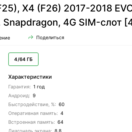
25), X4 (F26) 2017-2018 EVO
, Snapdragon, 4G SIM-слот [
Поделиться
ение
4/64 ГБ
Характеристики
Гарантия:
1 год
Андроид:
9
Быстродействие, %:
60
Оперативная память:
4
Встроенная память:
64
Диагональ экрана:
8.8