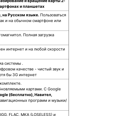
табирование и вращение карты 2-
смартфонах и планшетах
, на Русском языке.
Пользоваться
как и на обычном смартфоне или
омагнитол. Полная загрузка
упен интернет и на любой скорости
а системы .
ифровом качестве - чистый звук и
отя бы 3G интернет
 комплекте.
бновляемыми картами. С Google
ogle (бесплатно), Навител,
навигационных программ и музыки/
GG, FLAC, MKA (LOSELESS) и