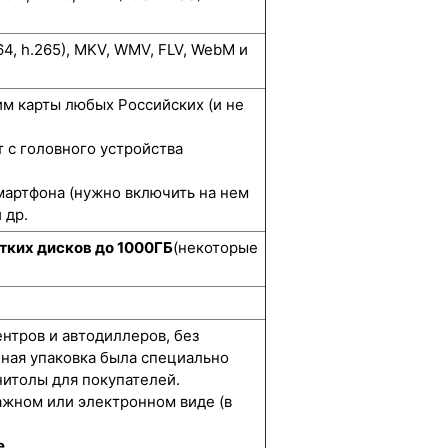
264, h.265), MKV, WMV, FLV, WebM и
м карты любых Российских (и не
 с головного устройства
мартфона (нужно включить на нем
 др.
тких дисков до 1000ГБ
(некоторые
ентров и автодиллеров, без
нная упаковка была специально
итолы для покупателей.
ажном или электронном виде (в
е.