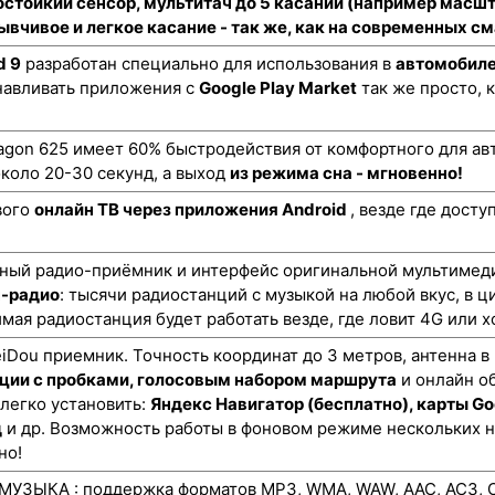
стойкий сенсор
, мультитач до 5 касаний (например масш
ывчивое и легкое касание - так же, как на современных 
d 9
разработан специально для использования в
автомобиле
навливать приложения с
Google Play Market
так же просто, 
gon 625 имеет 60% быстродействия от комфортного для авт
коло 20-30 секунд, а выход
из режима сна - мгновенно!
вого
онлайн ТВ через приложения Android
, везде где дост
ный радио-приёмник и интерфейс оригинальной мультимеди
н-радио
: тысячи радиостанций с музыкой на любой вкус, в ц
мая радиостанция будет работать везде, где ловит 4G или х
ou приемник. Точность координат до 3 метров, антенна в
ции с пробками, голосовым набором маршрута
и онлайн о
 легко установить:
Яндекс Навигатор (бесплатно), карты Go
д
и др. Возможность работы в фоновом режиме нескольких 
но!
УЗЫКА : поддержка форматов MP3, WMA, WAW, AAC, AC3, O