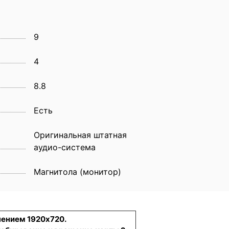
9
4
8.8
Eсть
Оригинальная штатная
аудио-система
Магнитола (монитор)
шением 1920x720.