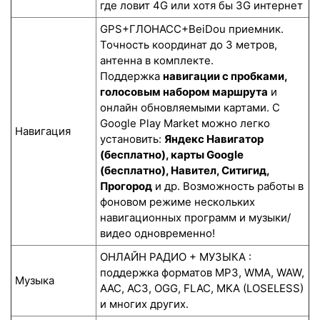
где ловит 4G или хотя бы 3G интернет
GPS+ГЛОНАСС+BeiDou приемник.
Точность координат до 3 метров,
антенна в комплекте.
Поддержка
навигации с пробками,
голосовым набором маршрута
и
онлайн обновляемыми картами. С
Google Play Market можно легко
Навигация
установить:
Яндекс Навигатор
(бесплатно), карты Google
(бесплатно), Навител, Ситигид,
Прогород
и др. Возможность работы в
фоновом режиме нескольких
навигационных программ и музыки/
видео одновременно!
ОНЛАЙН РАДИО + МУЗЫКА :
поддержка форматов MP3, WMA, WAW,
Музыка
AAC, AC3, OGG, FLAC, MKA (LOSELESS)
и многих других.