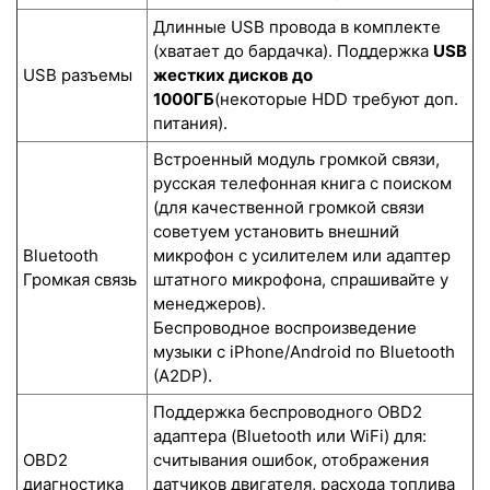
Длинные USB провода в комплекте
(хватает до бардачка). Поддержка
USB
USB разъемы
жестких дисков до
1000ГБ
(некоторые HDD требуют доп.
питания).
Встроенный модуль громкой связи,
русская телефонная книга с поиском
(для качественной громкой связи
советуем установить внешний
Bluetooth
микрофон с усилителем или адаптер
Громкая связь
штатного микрофона, спрашивайте у
менеджеров).
Беспроводное воспроизведение
музыки с iPhone/Android по Bluetooth
(A2DP).
Поддержка беспроводного OBD2
адаптера (Bluetooth или WiFi) для:
OBD2
считывания ошибок, отображения
диагностика
датчиков двигателя, расхода топлива