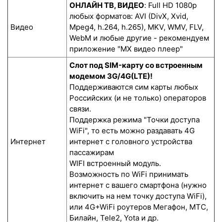
ОНЛАЙН ТВ, ВИДЕО
: Full HD 1080p
любых форматов: AVI (DivX, Xvid,
Видео
Mpeg4, h.264, h.265), MKV, WMV, FLV,
WebM и любые другие - рекомендуем
приложение "MX видео плеер"
Слот под SIM-карту со встроенным
модемом 3G/4G(LTE)!
Поддерживаются сим карты любых
Российских (и не только) операторов
связи.
Поддержка режима "Точки доступа
WiFi", то есть можно раздавать 4G
Интернет
интернет с головного устройства
пассажирам
WIFI встроенный модуль.
Возможность по WiFi принимать
интернет с вашего смартфона (нужно
включить на нем точку доступа WiFi),
или 4G+WiFi роутеров Мегафон, МТС,
Билайн, Tele2, Yota и др.