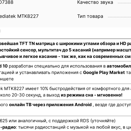
D7388
Качество звука
ediatek MTK8227
Тип товара
и
новейшая TFT TN матрица с широкими углами обзора и HD 
стойкий сенсор
, мультитач до 5 касаний (например масш
ывчивое и легкое касание - так же, как на современных 
d 10
разработан специально для использования в
автомобил
гацией и устанавливать приложения с
Google Play Market
та
аншете
k MTK8227 имеет 10% быстродействия от комфортного для а
коло 20-30 секунд, а выход
из режима сна - мгновенно!
вого
онлайн ТВ через приложения Android
, везде где дост
25 или аналогичный, с поддержкой RDS (уточняйте)
н-радио
: тысячи радиостанций с музыкой на любой вкус, в ц