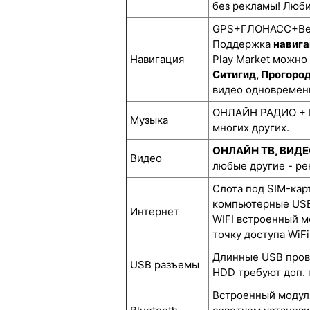
без рекламы! Люби
GPS+ГЛОНАСС+BeiD
Поддержка
навига
Навигация
Play Market можно
Ситигид, Прогоро
видео одновремен
ОНЛАЙН РАДИО + М
Музыка
многих других.
ОНЛАЙН ТВ, ВИД
Видео
любые другие - р
Слота под SIM-кар
компьютерные USB
Интернет
WIFI встроенный м
точку доступа WiFi
Длинные USB прово
USB разъемы
HDD требуют доп. 
Встроенный модуль