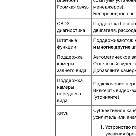
Bluetooth
советуем установи
Громкая связь
менеджеров).
Беспроводное восп
OBD2
Поддержка беспров
диагностика
двигателя, расход
Штатные
Поддерживаются:
функции
и многие другие 
Поддержка
Автоматическое вк
камеры
Отдельный видео-в
заднего вида
Добавляйте камеры
Поддержка
Подключение перед
камеры
Включать видео-вх
переднего
(уточняйте).
вида
Субъективное каче
ЗВУК
усилитель или ана
Устройство п
указания бре