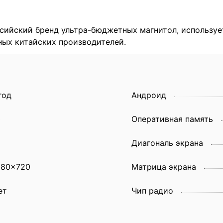
сийский бренд ультра-бюджетных магнитол, используе
ных китайских производителей.
год
Андроид
0
Оперативная память
6
Диагональ экрана
280x720
Матрица экрана
ет
Чип радио