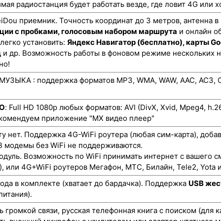
мая радиостанция будет работать везде, где ловит 4G или х
ou приемник. Точность координат до 3 метров, антенна в
ции с пробками, голосовым набором маршрута
и онлайн о
 легко установить:
Яндекс Навигатор (бесплатно), карты Go
д
и др. Возможность работы в фоновом режиме нескольких 
но!
УЗЫКА : поддержка форматов MP3, WMA, WAW, AAC, AC3, O
ЕО
: Full HD 1080p любых форматов: AVI (DivX, Xvid, Mpeg4, h.
екомендуем приложение "MX видео плеер"
ту нет. Поддержка 4G-WiFi роутера (любая сим-карта), доба
 модемы без WiFi не поддерживаются.
одуль. Возможность по WiFi принимать интернет с вашего с
), или 4G+WiFi роутеров Мегафон, МТС, Билайн, Tele2, Yota и
да в комплекте (хватает до бардачка). Поддержка
USB жес
питания).
 громкой связи, русская телефонная книга с поиском (для 