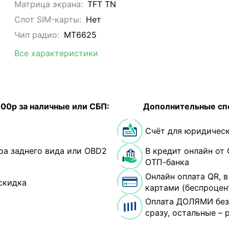
Матрица экрана:
TFT TN
Слот SIM-карты:
Нет
Чип радио:
MT6625
Все характеристики
000р за наличные или СБП:
Дополнительные сп
Счёт для юридическ
ра заднего вида или OBD2
В кредит онлайн от 
ОТП-банка
Онлайн оплата QR, 
скидка
картами (беспроцен
Оплата ДОЛЯМИ без
сразу, остальные – 