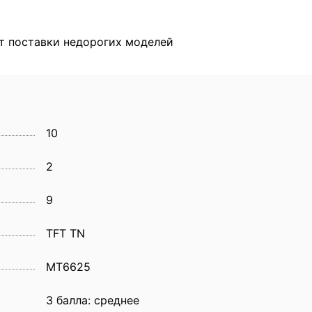
т поставки недорогих моделей
10
2
9
TFT TN
MT6625
3 балла: среднее