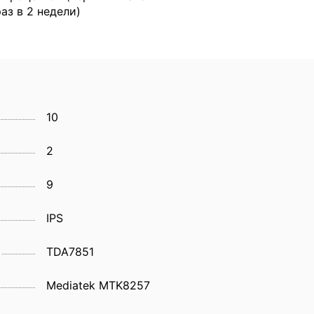
раз в 2 недели)
10
2
9
IPS
TDA7851
Mediatek MTK8257