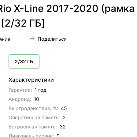
Rio X-Line 2017-2020 (рамка 
[2/32 ГБ]
Поделиться
ение
2/32 ГБ
Характеристики
Гарантия:
1 год
Андроид:
10
Быстродействие, %:
45
Оперативная память:
2
Встроенная память:
32
Диагональ экрана:
9