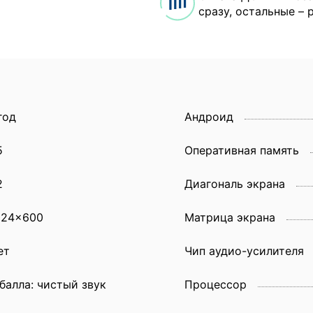
сразу, остальные – 
год
Андроид
5
Оперативная память
2
Диагональ экрана
024x600
Матрица экрана
ет
Чип аудио-усилителя
 балла: чистый звук
Процессор