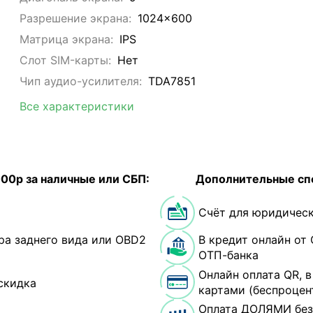
Разрешение экрана:
1024x600
Матрица экрана:
IPS
Слот SIM-карты:
Нет
Чип аудио-усилителя:
TDA7851
Все характеристики
000р за наличные или СБП:
Дополнительные сп
Счёт для юридическ
ра заднего вида или OBD2
В кредит онлайн от 
ОТП-банка
Онлайн оплата QR, 
скидка
картами (беспроцен
Оплата ДОЛЯМИ без