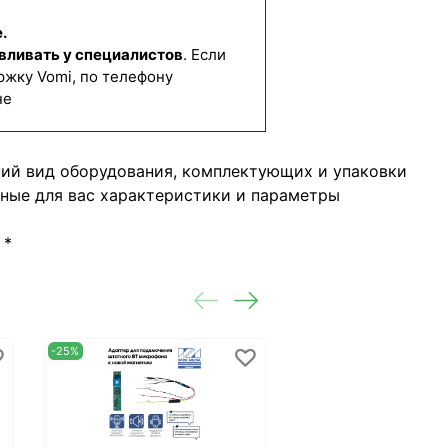
.
вливать у специалистов
. Если
ржку Vomi, по телефону
не
ний вид оборудования, комплектующих и упаковки
жные для вас характеристики и параметры
*
-25%
-47%
Предзаказ