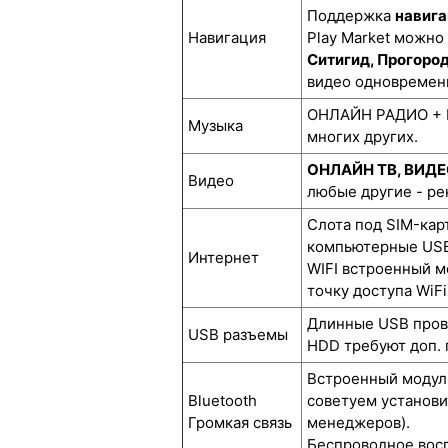
Поддержка
навига
Навигация
Play Market можно
Ситигид, Прогоро
видео одновремен
ОНЛАЙН РАДИО + М
Музыка
многих других.
ОНЛАЙН ТВ, ВИД
Видео
любые другие - р
Слота под SIM-кар
компьютерные USB
Интернет
WIFI встроенный м
точку доступа WiFi
Длинные USB прово
USB разъемы
HDD требуют доп. 
Встроенный модуль
Bluetooth
советуем установи
Громкая связь
менеджеров).
Беспроводное восп