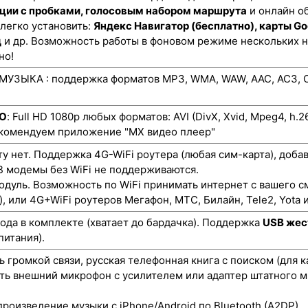
ции с пробками, голосовым набором маршрута
и онлайн о
 легко установить:
Яндекс Навигатор (бесплатно), карты Go
д
и др. Возможность работы в фоновом режиме нескольких 
но!
УЗЫКА : поддержка форматов MP3, WMA, WAW, AAC, AC3, O
ЕО
: Full HD 1080p любых форматов: AVI (DivX, Xvid, Mpeg4, h.
екомендуем приложение "MX видео плеер"
ту нет. Поддержка 4G-WiFi роутера (любая сим-карта), доба
 модемы без WiFi не поддерживаются.
одуль. Возможность по WiFi принимать интернет с вашего с
), или 4G+WiFi роутеров Мегафон, МТС, Билайн, Tele2, Yota и
да в комплекте (хватает до бардачка). Поддержка
USB жес
питания).
 громкой связи, русская телефонная книга с поиском (для 
ть внешний микрофон с усилителем или адаптер штатного м
роизведение музыки с iPhone/Android по Bluetooth (A2DP).