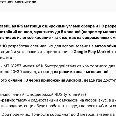
татная магнитола
и
новейшая IPS матрица с широкими углами обзора и HD раз
стойкий сенсор
, мультитач до 5 касаний (например масш
ывчивое и легкое касание - так же, как на современных 
d 10
разработан специально для использования в
автомобил
гацией и устанавливать приложения с
Google Play Market
та
аншете
k MTK8257 имеет 45% быстродействия от комфортного для 
коло 20-30 секунд, а выход
из режима сна - мгновенно!
вого
онлайн ТВ через приложения Android
, везде где дост
аналогичный, с поддержкой RDS (уточняйте)
н-радио
: тысячи радиостанций с музыкой на любой вкус, в ц
мая радиостанция будет работать везде, где ловит 4G или х
ou приемник. Точность координат до 3 метров, антенна в