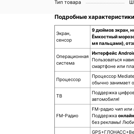
Тип товара
Ш
Подробные характеристик
9 дюймов экран, 
Экран,
Ёмкостный морозо
сенсор
мя пальцами), отз
Интерфейс Androi
Операционная
Пользоваться нави
система
смартфоне или пл
Процессор Mediate
Процессор
обычно занимает о
Поддержка цифро
ТВ
автомобиля!
FM-радио чип или 
FM-Радио
Поддержка
онлай
без рекламы! Люби
GPS+ГЛОНАСС+BeiD