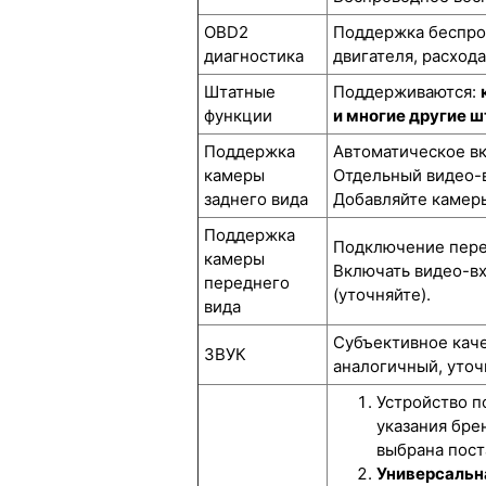
OBD2
Поддержка беспров
диагностика
двигателя, расход
Штатные
Поддерживаются:
функции
и многие другие 
Поддержка
Автоматическое вк
камеры
Отдельный видео-в
заднего вида
Добавляйте камеры
Поддержка
Подключение перед
камеры
Включать видео-вх
переднего
(уточняйте).
вида
Субъективное каче
ЗВУК
аналогичный, уточ
Устройство п
указания бре
выбрана пост
Универсальн