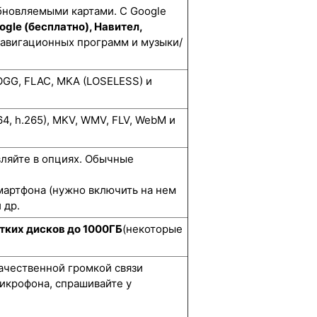
бновляемыми картами. С Google
ogle (бесплатно), Навител,
навигационных программ и музыки/
GG, FLAC, MKA (LOSELESS) и
264, h.265), MKV, WMV, FLV, WebM и
вляйте в опциях. Обычные
мартфона (нужно включить на нем
 др.
тких дисков до 1000ГБ
(некоторые
качественной громкой связи
икрофона, спрашивайте у