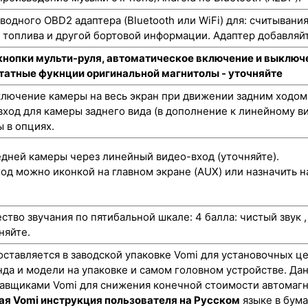
одного OBD2 адаптера (Bluetooth или WiFi) для: считывани
а топлива и другой бортовой информации. Адаптер добавляйт
кнопки мульти-руля, автоматическое включение и выключе
штатные фукнции оригинальной магнитолы - уточняйте
лючение камеры на весь экран при движении задним ходом
ход для камеры заднего вида (в дополнение к линейному ви
 в опциях.
ней камеры через линейный видео-вход (уточняйте).
од можно иконкой на главном экране (AUX) или назначить н
ство звучания по пятибальной шкале: 4 балла: чистый звук 
няйте.
оставляется в заводской упаковке Vomi для установочных це
нда и модели на упаковке и самом головном устройстве. Да
авщиками Vomi для снижения конечной стоимости автомагн
ая Vomi инструкция пользователя на Русском
языке в бума