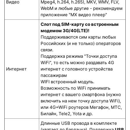
Видео
Mpeg4, h.264, h.265), MKV, WMV, FLV,
WebM и любые другие - рекомендуем
приложение "MX видео плеер"
Слот под SIM-карту со встроенным
модемом 3G/4G(LTE)!
Поддерживаются сим карты любых
Российских (и не только) операторов
связи.
Поддержка режима "Точки доступа
WiFi", то есть можно раздавать 4G
Интернет
интернет с головного устройства
пассажирам
WIFI встроенный модуль.
Возможность по WiFi принимать
интернет с вашего смартфона (нужно
включить на нем точку доступа WiFi),
или 4G+WiFi роутеров Мегафон, МТС,
Билайн, Tele2, Yota и др.
Длинные USB провода в комплекте
(хватает до бардачка). Поддержка
USB