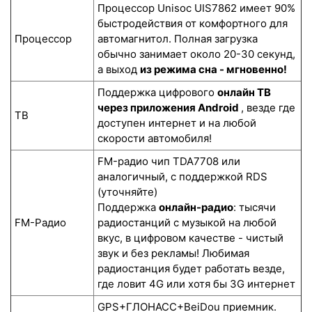
Процессор Unisoc UIS7862 имеет 90%
быстродействия от комфортного для
Процессор
автомагнитол. Полная загрузка
обычно занимает около 20-30 секунд,
а выход
из режима сна - мгновенно!
Поддержка цифрового
онлайн ТВ
через приложения Android
, везде где
ТВ
доступен интернет и на любой
скорости автомобиля!
FM-радио чип TDA7708 или
аналогичный, с поддержкой RDS
(уточняйте)
Поддержка
онлайн-радио
: тысячи
FM-Радио
радиостанций с музыкой на любой
вкус, в цифровом качестве - чистый
звук и без рекламы! Любимая
радиостанция будет работать везде,
где ловит 4G или хотя бы 3G интернет
GPS+ГЛОНАСС+BeiDou приемник.