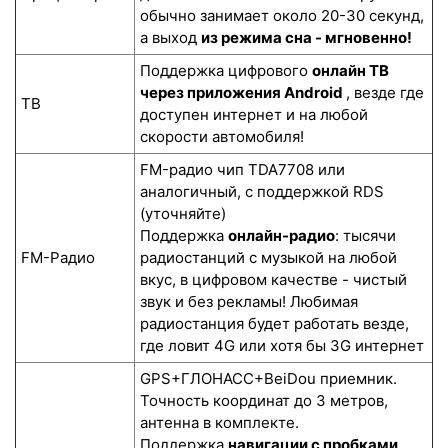
обычно занимает около 20-30 секунд,
а выход
из режима сна - мгновенно!
Поддержка цифрового
онлайн ТВ
через приложения Android
, везде где
ТВ
доступен интернет и на любой
скорости автомобиля!
FM-радио чип TDA7708 или
аналогичный, с поддержкой RDS
(уточняйте)
Поддержка
онлайн-радио
: тысячи
FM-Радио
радиостанций с музыкой на любой
вкус, в цифровом качестве - чистый
звук и без рекламы! Любимая
радиостанция будет работать везде,
где ловит 4G или хотя бы 3G интернет
GPS+ГЛОНАСС+BeiDou приемник.
Точность координат до 3 метров,
антенна в комплекте.
Поддержка
навигации с пробками,