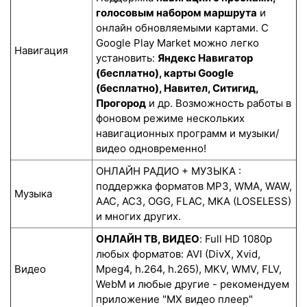
голосовым набором маршрута
и
онлайн обновляемыми картами. С
Google Play Market можно легко
Навигация
установить:
Яндекс Навигатор
(бесплатно), карты Google
(бесплатно), Навител, Ситигид,
Прогород
и др. Возможность работы в
фоновом режиме нескольких
навигационных программ и музыки/
видео одновременно!
ОНЛАЙН РАДИО + МУЗЫКА :
поддержка форматов MP3, WMA, WAW,
Музыка
AAC, AC3, OGG, FLAC, MKA (LOSELESS)
и многих других.
ОНЛАЙН ТВ, ВИДЕО
: Full HD 1080p
любых форматов: AVI (DivX, Xvid,
Видео
Mpeg4, h.264, h.265), MKV, WMV, FLV,
WebM и любые другие - рекомендуем
приложение "MX видео плеер"