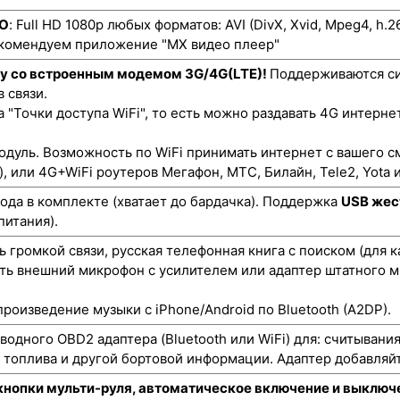
ЕО
: Full HD 1080p любых форматов: AVI (DivX, Xvid, Mpeg4, h.
екомендуем приложение "MX видео плеер"
ту со встроенным модемом 3G/4G(LTE)!
Поддерживаются си
 связи.
"Точки доступа WiFi", то есть можно раздавать 4G интернет
одуль. Возможность по WiFi принимать интернет с вашего с
), или 4G+WiFi роутеров Мегафон, МТС, Билайн, Tele2, Yota и
да в комплекте (хватает до бардачка). Поддержка
USB жес
питания).
 громкой связи, русская телефонная книга с поиском (для 
ть внешний микрофон с усилителем или адаптер штатного м
роизведение музыки с iPhone/Android по Bluetooth (A2DP).
одного OBD2 адаптера (Bluetooth или WiFi) для: считывани
а топлива и другой бортовой информации. Адаптер добавляйт
кнопки мульти-руля, автоматическое включение и выключе