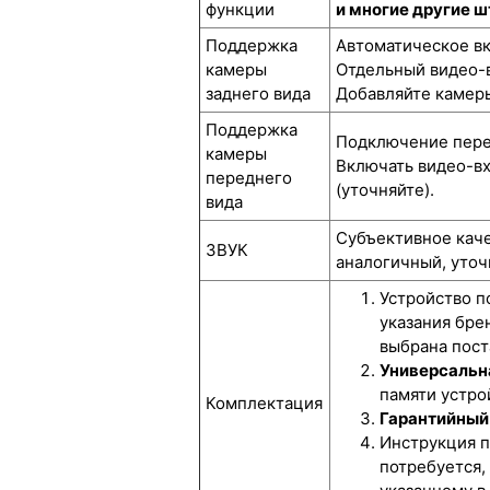
функции
и многие другие 
Поддержка
Автоматическое вк
камеры
Отдельный видео-в
заднего вида
Добавляйте камеры
Поддержка
Подключение перед
камеры
Включать видео-вх
переднего
(уточняйте).
вида
Субъективное каче
ЗВУК
аналогичный, уточ
Устройство п
указания бре
выбрана пост
Универсальна
памяти устрой
Комплектация
Гарантийный 
Инструкция п
потребуется,