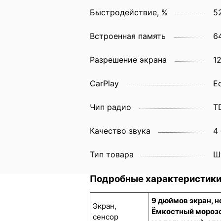
Быстродействие, %
5
Встроенная память
6
Разрешение экрана
1
CarPlay
Е
Чип радио
T
Качество звука
4
Тип товара
Ш
Подробные характеристик
9 дюймов экран, 
Экран,
Ёмкостный морозо
сенсор