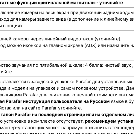
штатные фукнции оригинальной магнитолы - уточняйте
лючение камеры на весь экран при движении задним ходом
ход для камеры заднего вида (в дополнение к линейному ви
 в опциях.
ней камеры через линейный видео-вход (уточняйте).
од можно иконкой на главном экране (AUX) или назначить н
ство звучания по пятибальной шкале: 4 балла: чистый звук 
няйте.
оставляется в заводской упаковке Parafar для установочных
нда и модели на упаковке и самом головном устройстве. Да
авщиками Parafar для снижения конечной стоимости автома
я Parafar инструкция пользователя на Русском
языке в б
ства или на сайте Parafar уточняйте.
талон Parafar на последней странице или на отдельном ли
о установке в комплекте отсутствует,
рекомендуем устана
 мастер-установщик может напрямую позвонить в техподдер