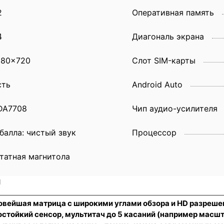
2
Оперативная память
4
Диагональ экрана
280x720
Слот SIM-карты
сть
Android Auto
DA7708
Чип аудио-усилителя
 балла: чистый звук
Процессор
татная магнитола
и
новейшая матрица с широкими углами обзора и HD разреше
стойкий сенсор
, мультитач до 5 касаний (например масш