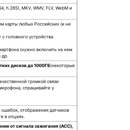
264, h.265), MKV, WMV, FLV, WebM и
м карты любых Российских (и не
 с головного устройства
мартфона (нужно включить на нем
 др.
тких дисков до 1000ГБ
(некоторые
качественной громкой связи
икрофона, спрашивайте у
я ошибок, отображения датчиков
е в опциях.
ние от сигнала зажигания (ACC),