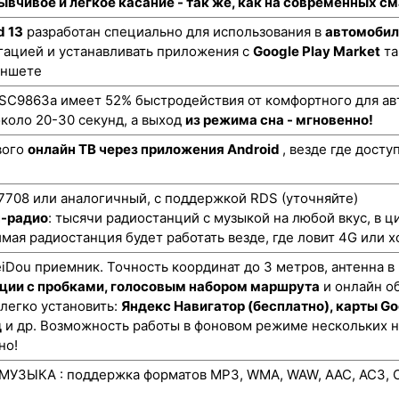
ывчивое и легкое касание - так же, как на современных 
d 13
разработан специально для использования в
автомобил
гацией и устанавливать приложения с
Google Play Market
та
аншете
SC9863a имеет 52% быстродействия от комфортного для авт
коло 20-30 секунд, а выход
из режима сна - мгновенно!
вого
онлайн ТВ через приложения Android
, везде где дост
708 или аналогичный, с поддержкой RDS (уточняйте)
н-радио
: тысячи радиостанций с музыкой на любой вкус, в ц
мая радиостанция будет работать везде, где ловит 4G или х
ou приемник. Точность координат до 3 метров, антенна в
ции с пробками, голосовым набором маршрута
и онлайн о
 легко установить:
Яндекс Навигатор (бесплатно), карты Go
д
и др. Возможность работы в фоновом режиме нескольких 
но!
УЗЫКА : поддержка форматов MP3, WMA, WAW, AAC, AC3, O