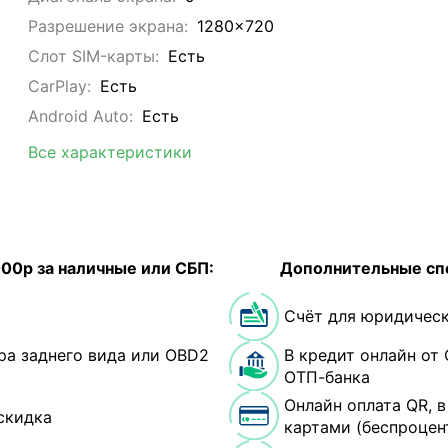
Разрешение экрана:
1280x720
Слот SIM-карты:
Eсть
CarPlay:
Есть
Android Auto:
Есть
Все характеристики
000р за наличные или СБП:
Дополнительные сп
Счёт для юридическ
ра заднего вида или OBD2
В кредит онлайн от 
ОТП-банка
Онлайн оплата QR, 
скидка
картами (беспроцен