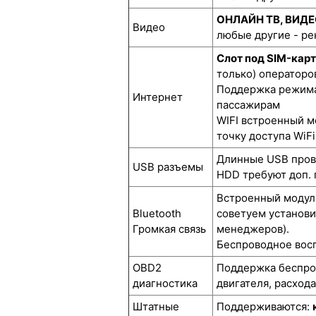
ОНЛАЙН ТВ, ВИД
Видео
любые другие - р
Слот под SIM-кар
только) операторов
Поддержка режима 
Интернет
пассажирам
WIFI встроенный м
точку доступа WiFi
Длинные USB прово
USB разъемы
HDD требуют доп. 
Встроенный модуль
Bluetooth
советуем установи
Громкая связь
менеджеров).
Беспроводное восп
OBD2
Поддержка беспров
диагностика
двигателя, расход
Штатные
Поддерживаются: