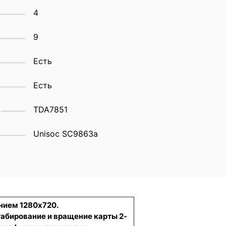
4
9
Eсть
Есть
TDA7851
Unisoc SC9863a
нием 1280x720.
табирование и вращение карты 2-