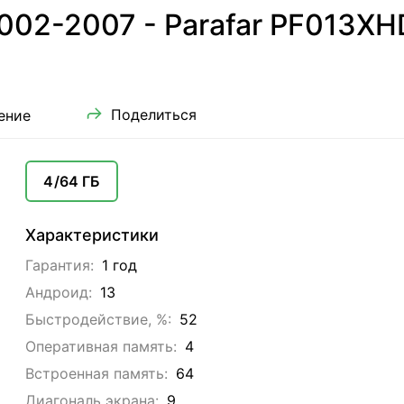
02-2007 - Parafar PF013XHD 
Поделиться
ение
4/64 ГБ
Характеристики
Гарантия:
1 год
Андроид:
13
Быстродействие, %:
52
Оперативная память:
4
Встроенная память:
64
Диагональ экрана:
9