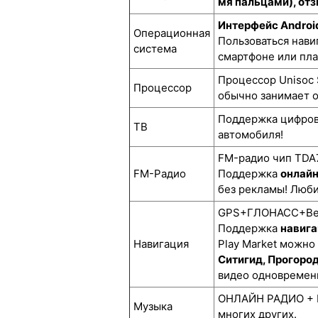
мя пальцами), отз
Интерфейс Androi
Операционная
Пользоваться нави
система
смартфоне или пл
Процессор Unisoc 
Процессор
обычно занимает о
Поддержка цифро
ТВ
автомобиля!
FM-радио чип TDA7
FM-Радио
Поддержка
онлай
без рекламы! Люби
GPS+ГЛОНАСС+BeiD
Поддержка
навига
Навигация
Play Market можно
Ситигид, Прогоро
видео одновремен
ОНЛАЙН РАДИО + М
Музыка
многих других.