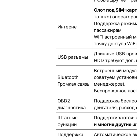
Слот под SIM-кар
только) операторов
Поддержка режима 
Интернет
пассажирам
WIFI встроенный м
точку доступа WiFi
Длинные USB прово
USB разъемы
HDD требуют доп. 
Встроенный модуль
Bluetooth
советуем установи
Громкая связь
менеджеров).
Беспроводное восп
OBD2
Поддержка беспров
диагностика
двигателя, расход
Штатные
Поддерживаются:
функции
и многие другие 
Поддержка
Автоматическое вк