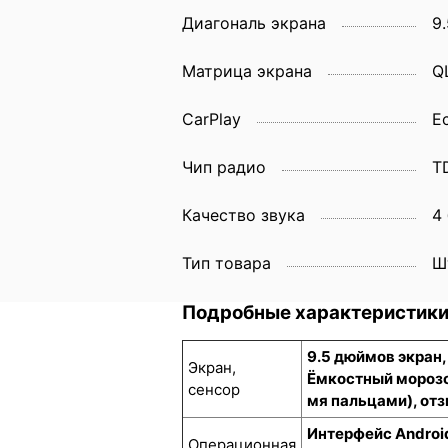
Диагональ экрана
9.
Матрица экрана
Q
CarPlay
Е
Чип радио
T
Качество звука
4
Тип товара
Ш
Подробные характеристик
9.5 дюймов экран
Экран,
Ёмкостный морозо
сенсор
мя пальцами), отз
Интерфейс Androi
Операционная