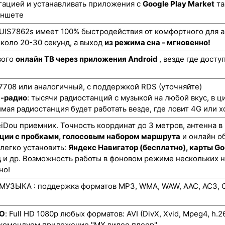
гацией и устанавливать приложения с
Google Play Market
та
аншете
UIS7862s имеет 100% быстродействия от комфортного для а
коло 20-30 секунд, а выход
из режима сна - мгновенно!
вого
онлайн ТВ через приложения Android
, везде где дост
708 или аналогичный, с поддержкой RDS (уточняйте)
н-радио
: тысячи радиостанций с музыкой на любой вкус, в ц
мая радиостанция будет работать везде, где ловит 4G или х
ou приемник. Точность координат до 3 метров, антенна в
ции с пробками, голосовым набором маршрута
и онлайн о
 легко установить:
Яндекс Навигатор (бесплатно), карты Go
д
и др. Возможность работы в фоновом режиме нескольких 
но!
УЗЫКА : поддержка форматов MP3, WMA, WAW, AAC, AC3, O
ЕО
: Full HD 1080p любых форматов: AVI (DivX, Xvid, Mpeg4, h.
екомендуем приложение "MX видео плеер"