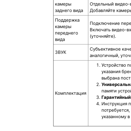
камеры
Отдельный видео-в
заднего вида
Добавляйте камеры
Поддержка
Подключение перед
камеры
Включать видео-вх
переднего
(уточняйте).
вида
Субъективное каче
ЗВУК
аналогичный, уточ
Устройство п
указания бре
выбрана пост
Универсальн
памяти устрой
Комплектация
Гарантийный 
Инструкция п
потребуется,
указанному в