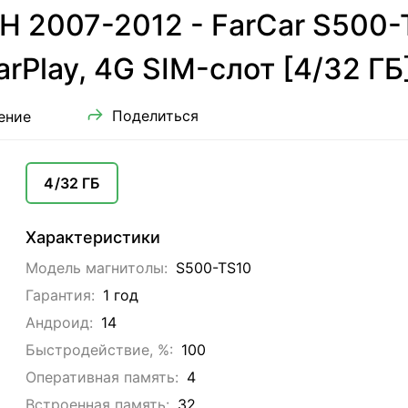
H 2007-2012 - FarCar S500-
arPlay, 4G SIM-слот [4/32 ГБ
Поделиться
ение
4/32 ГБ
Характеристики
Модель магнитолы:
S500-TS10
Гарантия:
1 год
Андроид:
14
Быстродействие, %:
100
Оперативная память:
4
Встроенная память:
32