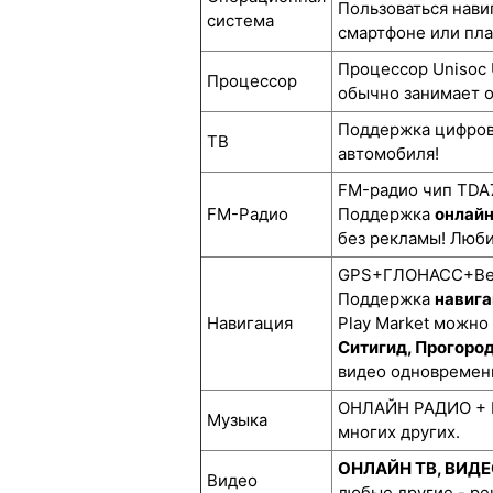
Пользоваться нави
система
смартфоне или пл
Процессор Unisoc 
Процессор
обычно занимает о
Поддержка цифро
ТВ
автомобиля!
FM-радио чип TDA7
FM-Радио
Поддержка
онлай
без рекламы! Люби
GPS+ГЛОНАСС+BeiD
Поддержка
навига
Навигация
Play Market можно
Ситигид, Прогоро
видео одновремен
ОНЛАЙН РАДИО + М
Музыка
многих других.
ОНЛАЙН ТВ, ВИД
Видео
любые другие - р