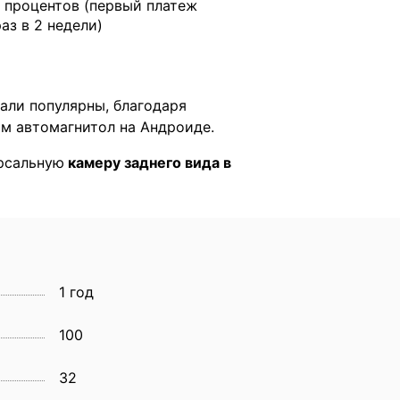
 процентов (первый платеж
раз в 2 недели)
тали популярны, благодаря
м автомагнитол на Андроиде.
ерсальную
камеру заднего вида в
1 год
100
32