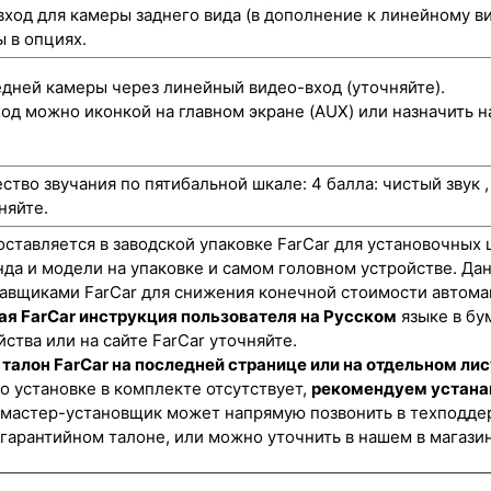
ход для камеры заднего вида (в дополнение к линейному ви
 в опциях.
ней камеры через линейный видео-вход (уточняйте).
од можно иконкой на главном экране (AUX) или назначить н
ство звучания по пятибальной шкале: 4 балла: чистый звук 
няйте.
оставляется в заводской упаковке FarCar для установочных 
нда и модели на упаковке и самом головном устройстве. Да
авщиками FarCar для снижения конечной стоимости автома
ая FarCar инструкция пользователя на Русском
языке в бу
ства или на сайте FarCar уточняйте.
талон FarCar на последней странице или на отдельном лис
о установке в комплекте отсутствует,
рекомендуем устана
 мастер-установщик может напрямую позвонить в техподдер
 гарантийном талоне, или можно уточнить в нашем в магази