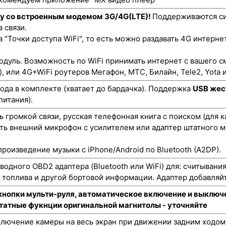
ту со встроенным модемом 3G/4G(LTE)!
Поддерживаются си
 связи.
"Точки доступа WiFi", то есть можно раздавать 4G интернет
одуль. Возможность по WiFi принимать интернет с вашего с
), или 4G+WiFi роутеров Мегафон, МТС, Билайн, Tele2, Yota и
да в комплекте (хватает до бардачка). Поддержка
USB жес
питания).
 громкой связи, русская телефонная книга с поиском (для 
ть внешний микрофон с усилителем или адаптер штатного м
роизведение музыки с iPhone/Android по Bluetooth (A2DP).
одного OBD2 адаптера (Bluetooth или WiFi) для: считывани
а топлива и другой бортовой информации. Адаптер добавляйт
кнопки мульти-руля, автоматическое включение и выключе
штатные фукнции оригинальной магнитолы - уточняйте
лючение камеры на весь экран при движении задним ходом