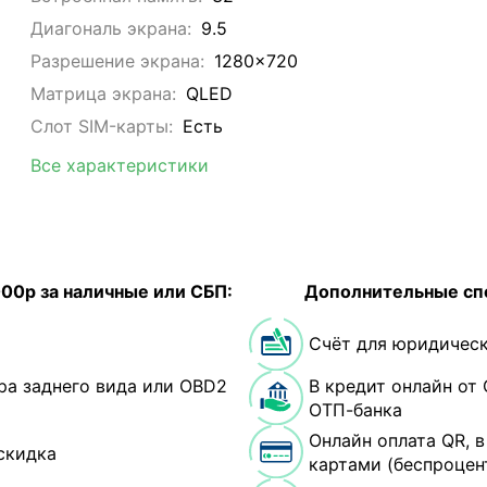
Диагональ экрана:
9.5
Разрешение экрана:
1280x720
Матрица экрана:
QLED
Слот SIM-карты:
Eсть
Все характеристики
000р за наличные или СБП:
Дополнительные сп
Счёт для юридическ
ра заднего вида или OBD2
В кредит онлайн от 
ОТП-банка
Онлайн оплата QR, 
скидка
картами (беспроцен