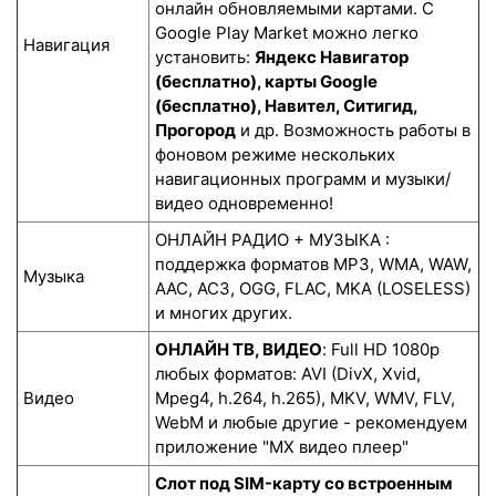
онлайн обновляемыми картами. С
Google Play Market можно легко
Навигация
установить:
Яндекс Навигатор
(бесплатно), карты Google
(бесплатно), Навител, Ситигид,
Прогород
и др. Возможность работы в
фоновом режиме нескольких
навигационных программ и музыки/
видео одновременно!
ОНЛАЙН РАДИО + МУЗЫКА :
поддержка форматов MP3, WMA, WAW,
Музыка
AAC, AC3, OGG, FLAC, MKA (LOSELESS)
и многих других.
ОНЛАЙН ТВ, ВИДЕО
: Full HD 1080p
любых форматов: AVI (DivX, Xvid,
Видео
Mpeg4, h.264, h.265), MKV, WMV, FLV,
WebM и любые другие - рекомендуем
приложение "MX видео плеер"
Слот под SIM-карту со встроенным