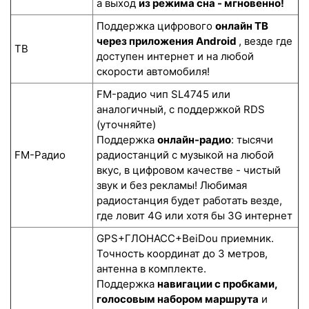
а выход
из режима сна - мгновенно!
Поддержка цифрового
онлайн ТВ
через приложения Android
, везде где
ТВ
доступен интернет и на любой
скорости автомобиля!
FM-радио чип SL4745 или
аналогичный, с поддержкой RDS
(уточняйте)
Поддержка
онлайн-радио
: тысячи
FM-Радио
радиостанций с музыкой на любой
вкус, в цифровом качестве - чистый
звук и без рекламы! Любимая
радиостанция будет работать везде,
где ловит 4G или хотя бы 3G интернет
GPS+ГЛОНАСС+BeiDou приемник.
Точность координат до 3 метров,
антенна в комплекте.
Поддержка
навигации с пробками,
голосовым набором маршрута
и