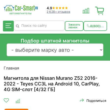
4.9
2 628+ отзывов
Заказать
8(800)...
звонок
Подбор штатной магнитолы
Главная
Магнитола для Nissan Murano Z52 2016-
2022 - Teyes CC3L на Android 10, CarPlay,
4G SIM-слот [4/32 ГБ]
Поделиться