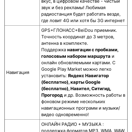
вкус, в цифровом качестве - чистый
звук и без рекламы! Любимая
радиостанция будет работать везде,
где ловит 4G или хотя бы 3G интернет
GPS+ГЛОНАСС+BeiDou приемник.
Точность координат до 3 метров,
антенна в комплекте.
Поддержка
навигации с пробками,
голосовым набором маршрута
и
онлайн обновляемыми картами. С
Google Play Market можно легко
Навигация
установить:
Яндекс Навигатор
(бесплатно), карты Google
(бесплатно), Навител, Ситигид,
Прогород
и др. Возможность работы в
фоновом режиме нескольких
навигационных программ и музыки/
видео одновременно!
ОНЛАЙН РАДИО + МУЗЫКА :
поддержка форматов MP3, WMA, WAW,