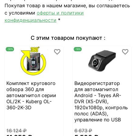
Покупая товар в нашем магазине, вы соглашаетесь
с условиями
оферты и политики
конфиденциальности
*
С этим товаром покупают :
-30%
-18%
Комплект кругового
Видеорегистратор
обзора 360 для
для автомагнитол
автомагнитол серии
Android - Teyes AR-
OL/2K - Kuberg OL-
DVR (X5-DVR),
360-2K-3D
1920х1080p, контроль
полос (ADAS),
управление по USB
16 124 ₽
6 673 ₽