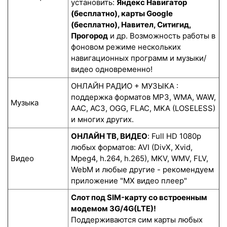
установить:
Яндекс Навигатор
(бесплатно), карты Google
(бесплатно), Навител, Ситигид,
Прогород
и др. Возможность работы в
фоновом режиме нескольких
навигационных программ и музыки/
видео одновременно!
ОНЛАЙН РАДИО + МУЗЫКА :
поддержка форматов MP3, WMA, WAW,
Музыка
AAC, AC3, OGG, FLAC, MKA (LOSELESS)
и многих других.
ОНЛАЙН ТВ, ВИДЕО
: Full HD 1080p
любых форматов: AVI (DivX, Xvid,
Видео
Mpeg4, h.264, h.265), MKV, WMV, FLV,
WebM и любые другие - рекомендуем
приложение "MX видео плеер"
Слот под SIM-карту со встроенным
модемом 3G/4G(LTE)!
Поддерживаются сим карты любых