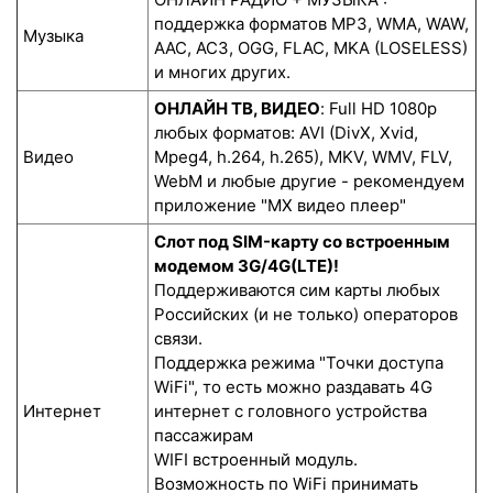
поддержка форматов MP3, WMA, WAW,
Музыка
AAC, AC3, OGG, FLAC, MKA (LOSELESS)
и многих других.
ОНЛАЙН ТВ, ВИДЕО
: Full HD 1080p
любых форматов: AVI (DivX, Xvid,
Видео
Mpeg4, h.264, h.265), MKV, WMV, FLV,
WebM и любые другие - рекомендуем
приложение "MX видео плеер"
Слот под SIM-карту со встроенным
модемом 3G/4G(LTE)!
Поддерживаются сим карты любых
Российских (и не только) операторов
связи.
Поддержка режима "Точки доступа
WiFi", то есть можно раздавать 4G
Интернет
интернет с головного устройства
пассажирам
WIFI встроенный модуль.
Возможность по WiFi принимать