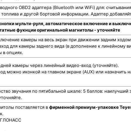
одного OBD2 адаптера (Bluetooth или WiFi) для: считывани
а топлива и другой бортовой информации. Адаптер добавляйт
кнопки мульти-руля, автоматическое включение и выключе
штатные фукнции оригинальной магнитолы - уточняйте
лючение камеры на весь экран при движении задним ходом
ход для камеры заднего вида (в дополнение к линейному ви
 в опциях.
ней камеры через линейный видео-вход (уточняйте).
од можно иконкой на главном экране (AUX) или назначить н
ство звучания по пятибальной шкале: 5 баллов: наилучший 
уточняйте.
итолы поставляется в
фирменной премиум-упаковке Teye
к.
/ГЛОНАСС