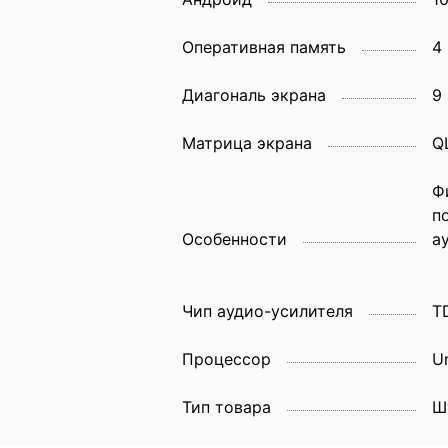
Оперативная память
4
Диагональ экрана
9
Матрица экрана
Q
Ф
п
Особенности
а
Чип аудио-усилителя
T
Процессор
U
Тип товара
Ш