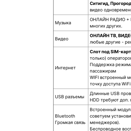
Ситигид, Прогоро
видео одновремен
ОНЛАЙН РАДИО + М
Музыка
многих других.
ОНЛАЙН ТВ, ВИД
Видео
любые другие - р
Слот под SIM-кар
только) операторов
Поддержка режима 
Интернет
пассажирам
WIFI встроенный м
точку доступа WiFi
Длинные USB прово
USB разъемы
HDD требуют доп. 
Встроенный модуль
Bluetooth
советуем установи
Громкая связь
менеджеров).
Беспроводное восп