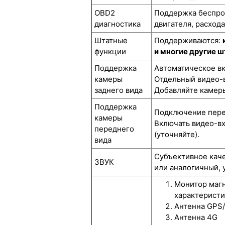
OBD2
Поддержка беспров
диагностика
двигателя, расход
Штатные
Поддерживаются:
функции
и многие другие 
Поддержка
Автоматическое вк
камеры
Отдельный видео-в
заднего вида
Добавляйте камеры
Поддержка
Подключение перед
камеры
Включать видео-вх
переднего
(уточняйте).
вида
Субъективное каче
ЗВУК
или аналогичный, 
Монитор магн
характеристи
Антенна GPS
Антенна 4G