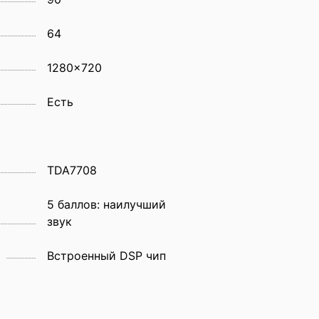
64
1280x720
Eсть
TDA7708
5 баллов: наилучший
звук
Встроенный DSP чип