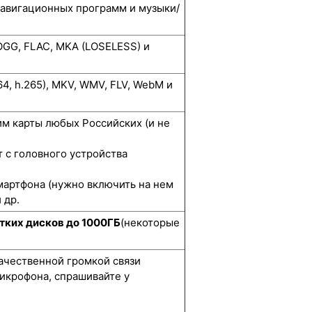
навигационных программ и музыки/
GG, FLAC, MKA (LOSELESS) и
264, h.265), MKV, WMV, FLV, WebM и
м карты любых Российских (и не
 с головного устройства
мартфона (нужно включить на нем
 др.
тких дисков до 1000ГБ
(некоторые
качественной громкой связи
икрофона, спрашивайте у