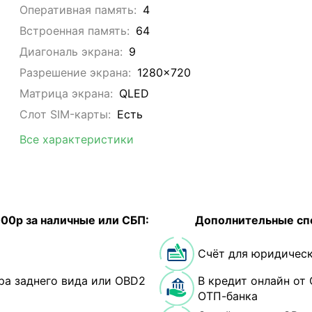
Оперативная память:
4
Встроенная память:
64
Диагональ экрана:
9
Разрешение экрана:
1280x720
Матрица экрана:
QLED
Слот SIM-карты:
Eсть
Все характеристики
000р за наличные или СБП:
Дополнительные сп
Счёт для юридическ
ра заднего вида или OBD2
В кредит онлайн от 
ОТП-банка