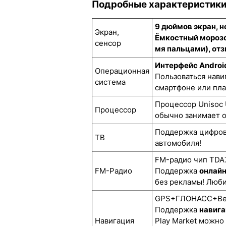
Подробные характеристик
9 дюймов экран, 
Экран,
Ёмкостный морозо
сенсор
мя пальцами), отз
Интерфейс Androi
Операционная
Пользоваться нави
система
смартфоне или пл
Процессор Unisoc 
Процессор
обычно занимает о
Поддержка цифро
ТВ
автомобиля!
FM-радио чип TDA7
FM-Радио
Поддержка
онлай
без рекламы! Люби
GPS+ГЛОНАСС+BeiD
Поддержка
навига
Навигация
Play Market можно