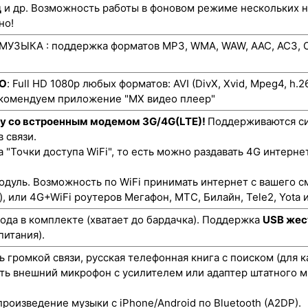
д
и др. Возможность работы в фоновом режиме нескольких 
но!
УЗЫКА : поддержка форматов MP3, WMA, WAW, AAC, AC3, O
ЕО
: Full HD 1080p любых форматов: AVI (DivX, Xvid, Mpeg4, h.
екомендуем приложение "MX видео плеер"
ту со встроенным модемом 3G/4G(LTE)!
Поддерживаются си
 связи.
"Точки доступа WiFi", то есть можно раздавать 4G интернет
одуль. Возможность по WiFi принимать интернет с вашего с
), или 4G+WiFi роутеров Мегафон, МТС, Билайн, Tele2, Yota и
да в комплекте (хватает до бардачка). Поддержка
USB жес
питания).
 громкой связи, русская телефонная книга с поиском (для 
ть внешний микрофон с усилителем или адаптер штатного м
роизведение музыки с iPhone/Android по Bluetooth (A2DP).