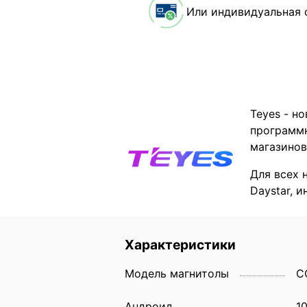
Или индивидуальная 
Teyes - н
программн
магазинов
Для всех 
Daystar, 
Характеристики
Модель магнитолы
C
Андроид
1