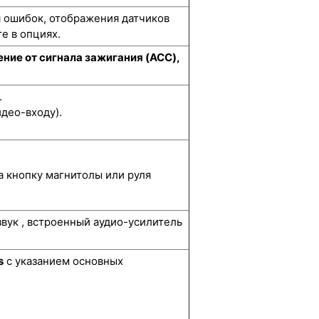
я ошибок, отображения датчиков
е в опциях.
ние от сигнала зажигания (ACC),
.
део-входу).
а кнопку магнитолы или руля
звук , встроенный аудио-усилитель
s
с указанием основных