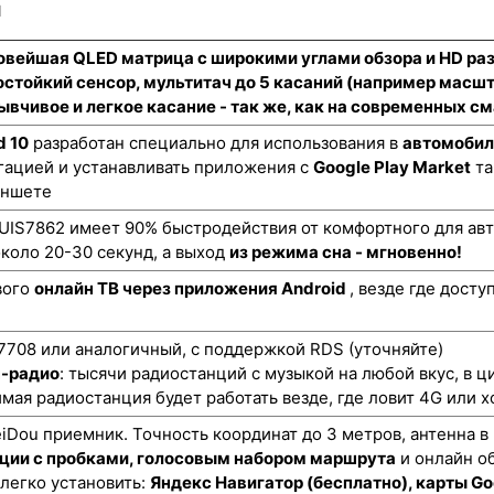
и
новейшая QLED матрица с широкими углами обзора и HD р
стойкий сенсор
, мультитач до 5 касаний (например масш
ывчивое и легкое касание - так же, как на современных 
d 10
разработан специально для использования в
автомобил
гацией и устанавливать приложения с
Google Play Market
та
аншете
UIS7862 имеет 90% быстродействия от комфортного для авт
коло 20-30 секунд, а выход
из режима сна - мгновенно!
вого
онлайн ТВ через приложения Android
, везде где дост
708 или аналогичный, с поддержкой RDS (уточняйте)
н-радио
: тысячи радиостанций с музыкой на любой вкус, в ц
мая радиостанция будет работать везде, где ловит 4G или х
ou приемник. Точность координат до 3 метров, антенна в
ции с пробками, голосовым набором маршрута
и онлайн о
 легко установить:
Яндекс Навигатор (бесплатно), карты Go