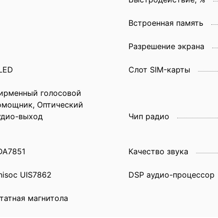
Встроенная память
Разрешение экрана
LED
Слот SIM-карты
ирменный голосовой
омощник, Оптический
удио-выход
Чип радио
DA7851
Качество звука
nisoc UIS7862
DSP аудио-процессор
татная магнитола