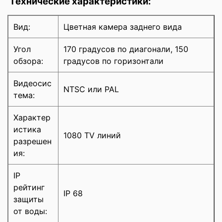
Технические характеристики:
Вид:
Цветная камера заднего вида
Угол
170 градусов по диагонали, 150
обзора:
градусов по горизонтали
Видеосис
NTSC или PAL
тема:
Характер
истика
1080 TV линий
разрешен
ия:
IP
рейтинг
IP 68
защиты
от воды: