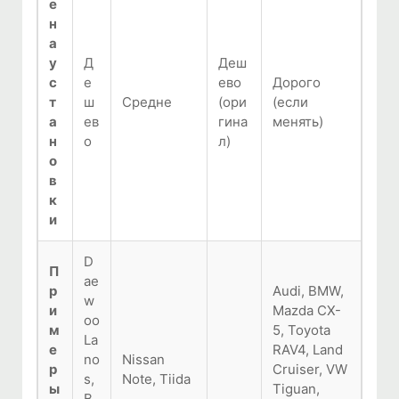
е
н
а
у
Д
Деш
с
е
ево
Дорого
т
ш
Средне
(ори
(если
а
ев
гина
менять)
н
о
л)
о
в
к
и
D
П
ae
р
Audi, BMW,
w
и
Mazda CX-
oo
м
5, Toyota
La
е
RAV4, Land
no
Nissan
р
Cruiser, VW
s,
Note, Tiida
ы
Tiguan,
В