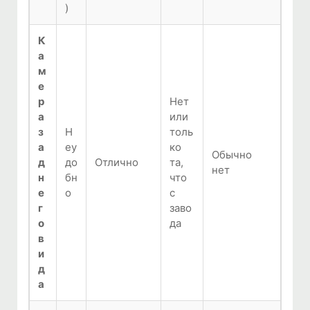
)
К
а
м
е
р
Нет
а
или
з
Н
толь
а
еу
ко
Обычно
д
до
Отлично
та,
нет
н
бн
что
е
о
с
г
заво
о
да
в
и
д
а