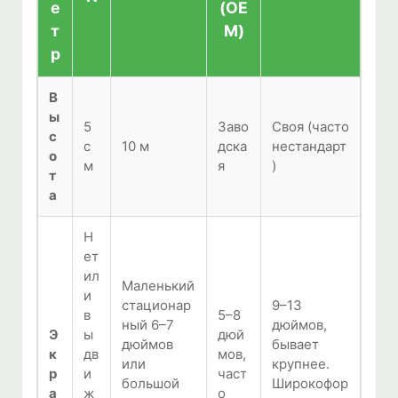
е
(OE
т
M)
р
В
ы
5
Заво
Своя (часто
с
с
10 м
дска
нестандарт
о
м
я
)
т
а
Н
ет
ил
Маленький
и
стационар
9–13
в
5–8
ный 6–7
дюймов,
Э
ы
дюй
дюймов
бывает
к
дв
мов,
или
крупнее.
р
и
част
большой
Широкофор
а
ж
о