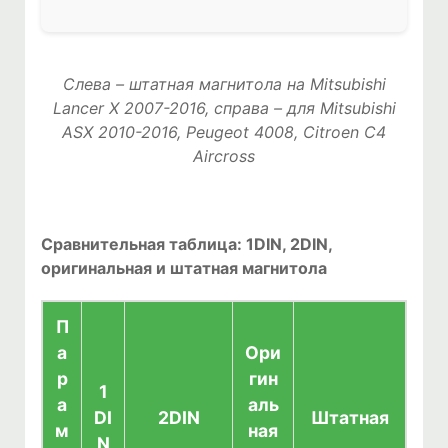
Слева – штатная магнитола на Mitsubishi
Lancer X 2007-2016, справа – для Mitsubishi
ASX 2010-2016, Peugeot 4008, Citroen C4
Aircross
Сравнительная таблица: 1DIN, 2DIN,
оригинальная и штатная магнитола
П
а
Ори
р
гин
1
а
аль
DI
2DIN
Штатная
м
ная
N