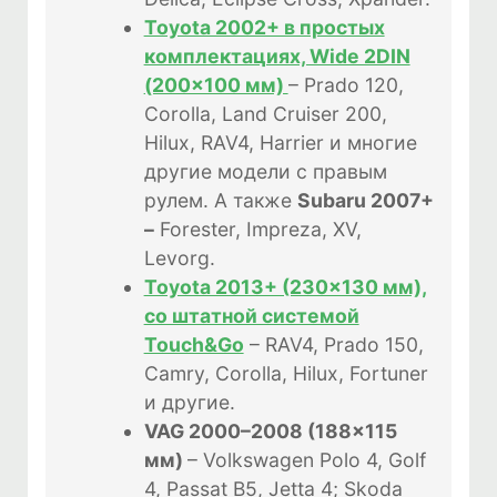
Toyota 2002+ в простых
комплектациях, Wide 2DIN
(200×100 мм)
– Prado 120,
Corolla, Land Cruiser 200,
Hilux, RAV4, Harrier и многие
другие модели с правым
рулем. А также
Subaru 2007+
–
Forester, Impreza, XV,
Levorg.
Toyota 2013+ (230×130 мм),
со штатной системой
Touch&Go
– RAV4, Prado 150,
Camry, Corolla, Hilux, Fortuner
и другие.
VAG 2000–2008 (188×115
мм)
– Volkswagen Polo 4, Golf
4, Passat B5, Jetta 4; Skoda