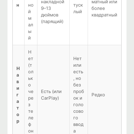
накладной
матный или
н
но
туск
9–13
более
й
лый
дюймов
квадратный
м
(парящий)
ал
ы
й
Н
ет
Нет
(т
или
Н
ол
есть
а
ьк
, но
в
о
без
и
че
Есть (или
проб
г
Редко
ре
CarPlay)
ок и
а
з
голо
т
те
сово
о
ле
го
р
ф
ввод
он
а