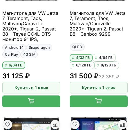
Магнитола для VW Jetta
Магнитола для VW Jetta
7, Teramont, Taos,
7, Teramont, Taos,
Multivan/Caravelle
Multivan/Caravelle
2020+, Tiguan 2, Passat
2020+, Tiguan 2, Passat
B8 - Teyes CC4L-DTS
B8 - Canbox 9299
монитор 9" IPS,
QLED
Android 14
Snapdragon
CarPlay
4G SIM
4/32 ГБ
4/64 ГБ
6/64 ГБ
6/128 ГБ
8/128 ГБ
31 125 ₽
31 500 ₽
32 359 ₽
Купить в 1 клик
Купить в 1 клик