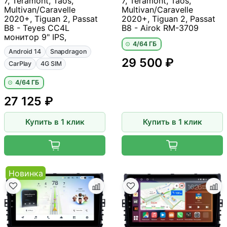
7, Teramont, Taos,
7, Teramont, Taos,
Multivan/Caravelle
Multivan/Caravelle
2020+, Tiguan 2, Passat
2020+, Tiguan 2, Passat
B8 - Teyes CC4L
B8 - Airok RM-3709
монитор 9" IPS,
4/64 ГБ
Android 14
Snapdragon
29 500 ₽
CarPlay
4G SIM
4/64 ГБ
27 125 ₽
Купить в 1 клик
Купить в 1 клик
Новинка