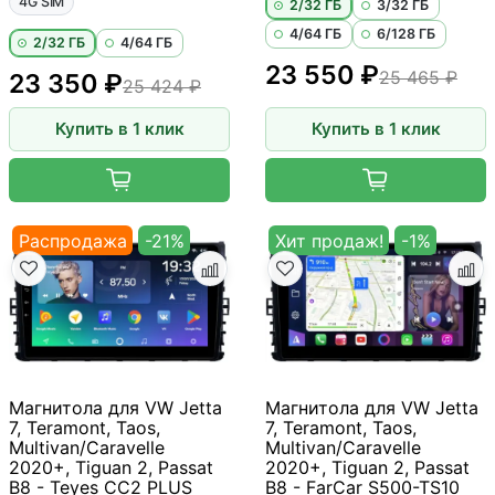
4G SIM
2/32 ГБ
3/32 ГБ
4/64 ГБ
6/128 ГБ
2/32 ГБ
4/64 ГБ
23 550 ₽
25 465 ₽
23 350 ₽
25 424 ₽
Купить в 1 клик
Купить в 1 клик
Распродажа
-21%
Хит продаж!
-1%
Магнитола для VW Jetta
Магнитола для VW Jetta
7, Teramont, Taos,
7, Teramont, Taos,
Multivan/Caravelle
Multivan/Caravelle
2020+, Tiguan 2, Passat
2020+, Tiguan 2, Passat
B8 - Teyes CC2 PLUS
B8 - FarCar S500-TS10