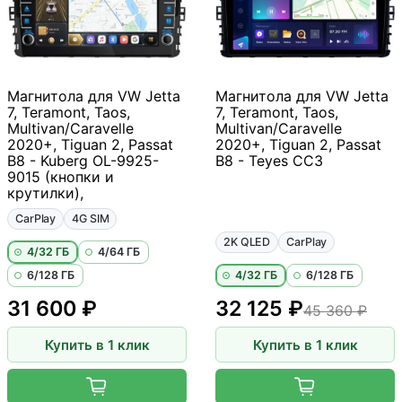
Магнитола для VW Jetta
Магнитола для VW Jetta
7, Teramont, Taos,
7, Teramont, Taos,
Multivan/Caravelle
Multivan/Caravelle
2020+, Tiguan 2, Passat
2020+, Tiguan 2, Passat
B8 - Kuberg OL-9925-
B8 - Teyes CC3
9015 (кнопки и
крутилки),
CarPlay
4G SIM
2K QLED
CarPlay
4/32 ГБ
4/64 ГБ
6/128 ГБ
4/32 ГБ
6/128 ГБ
31 600 ₽
32 125 ₽
45 360 ₽
Купить в 1 клик
Купить в 1 клик