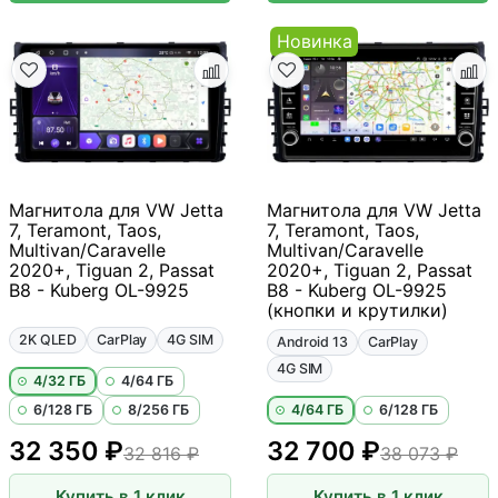
Новинка
Магнитола для VW Jetta
Магнитола для VW Jetta
7, Teramont, Taos,
7, Teramont, Taos,
Multivan/Caravelle
Multivan/Caravelle
2020+, Tiguan 2, Passat
2020+, Tiguan 2, Passat
B8 - Kuberg OL-9925
B8 - Kuberg OL-9925
(кнопки и крутилки)
2K QLED
CarPlay
4G SIM
Android 13
CarPlay
4G SIM
4/32 ГБ
4/64 ГБ
6/128 ГБ
8/256 ГБ
4/64 ГБ
6/128 ГБ
32 350 ₽
32 700 ₽
32 816 ₽
38 073 ₽
Купить в 1 клик
Купить в 1 клик