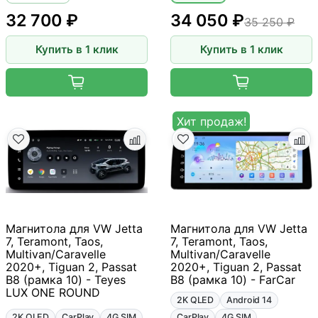
32 700 ₽
34 050 ₽
35 250 ₽
Купить в 1 клик
Купить в 1 клик
Хит продаж!
Магнитола для VW Jetta
Магнитола для VW Jetta
7, Teramont, Taos,
7, Teramont, Taos,
Multivan/Caravelle
Multivan/Caravelle
2020+, Tiguan 2, Passat
2020+, Tiguan 2, Passat
B8 (рамка 10) - Teyes
B8 (рамка 10) - FarCar
LUX ONE ROUND
2K QLED
Android 14
2K QLED
CarPlay
4G SIM
CarPlay
4G SIM