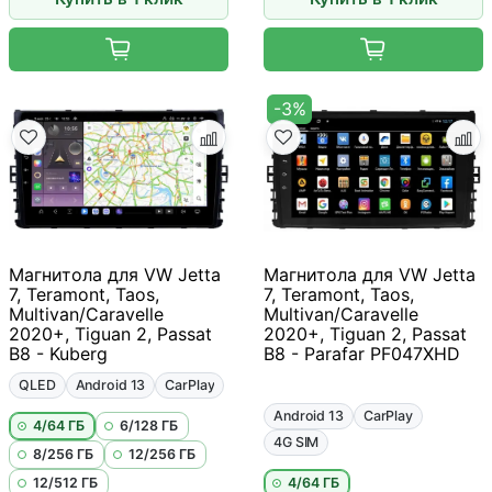
-3%
Магнитола для VW Jetta
Магнитола для VW Jetta
7, Teramont, Taos,
7, Teramont, Taos,
Multivan/Caravelle
Multivan/Caravelle
2020+, Tiguan 2, Passat
2020+, Tiguan 2, Passat
B8 - Kuberg
B8 - Parafar PF047XHD
QLED
Android 13
CarPlay
Android 13
CarPlay
4/64 ГБ
6/128 ГБ
4G SIM
8/256 ГБ
12/256 ГБ
12/512 ГБ
4/64 ГБ