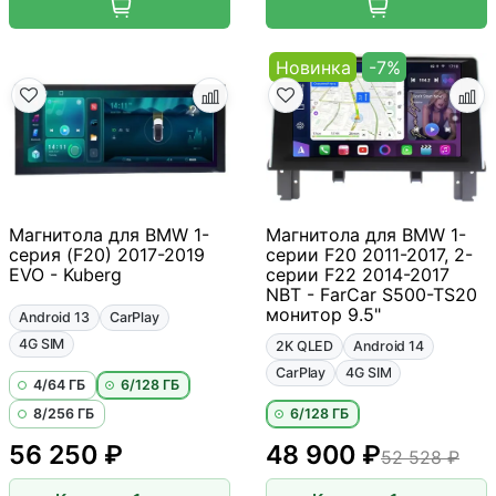
Новинка
-7%
Магнитола для BMW 1-
Магнитола для BMW 1-
серия (F20) 2017-2019
серии F20 2011-2017, 2-
EVO - Kuberg
серии F22 2014-2017
NBT - FarCar S500-TS20
монитор 9.5"
Android 13
CarPlay
4G SIM
2K QLED
Android 14
CarPlay
4G SIM
4/64 ГБ
6/128 ГБ
8/256 ГБ
6/128 ГБ
56 250 ₽
48 900 ₽
52 528 ₽