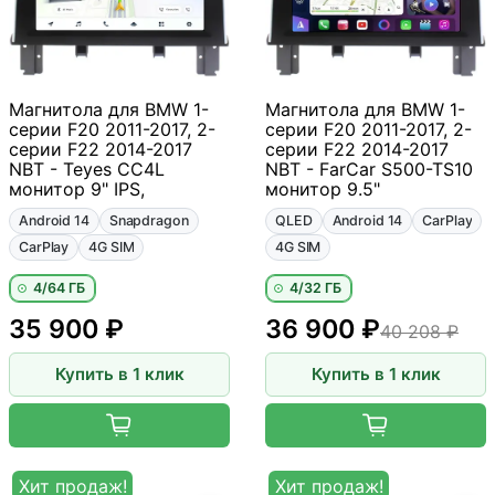
Магнитола для BMW 1-
Магнитола для BMW 1-
серии F20 2011-2017, 2-
серии F20 2011-2017, 2-
серии F22 2014-2017
серии F22 2014-2017
NBT - Teyes CC4L
NBT - FarCar S500-TS10
монитор 9" IPS,
монитор 9.5"
Android 14
Snapdragon
QLED
Android 14
CarPlay
CarPlay
4G SIM
4G SIM
4/64 ГБ
4/32 ГБ
35 900 ₽
36 900 ₽
40 208 ₽
Купить в 1 клик
Купить в 1 клик
Хит продаж!
Хит продаж!