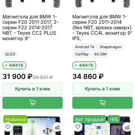
Магнитола для BMW 1-
Магнитола для BMW 1-
серии F20 2011-2017, 2-
серии F20 2011-2014
серии F22 2014-2017
(без NBT, врезка наверх)
NBT - Teyes CC2 PLUS
- Teyes CC4L монитор 9"
монитор 9"
IPS,
Android 14
Snapdragon
QLED
CarPlay
4G SIM
4/64 ГБ
4/64 ГБ
31 900 ₽
34 860 ₽
39 921 ₽
Купить в 1 клик
Купить в 1 клик
Новинка
Хит продаж!
-8%