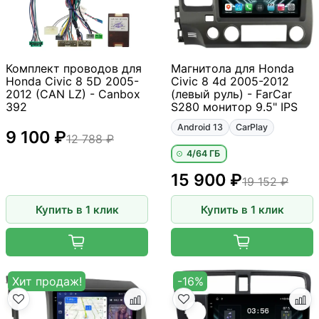
Комплект проводов для
Магнитола для Honda
Honda Civic 8 5D 2005-
Civic 8 4d 2005-2012
2012 (CAN LZ) - Canbox
(левый руль) - FarCar
392
S280 монитор 9.5" IPS
Android 13
CarPlay
9 100 ₽
12 788 ₽
4/64 ГБ
15 900 ₽
19 152 ₽
Купить в 1 клик
Купить в 1 клик
Хит продаж!
-16%