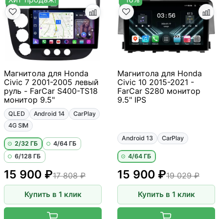
Магнитола для Honda
Магнитола для Honda
Civic 7 2001-2005 левый
Civic 10 2015-2021 -
руль - FarCar S400-TS18
FarCar S280 монитор
монитор 9.5"
9.5" IPS
QLED
Android 14
CarPlay
4G SIM
Android 13
CarPlay
2/32 ГБ
4/64 ГБ
6/128 ГБ
4/64 ГБ
15 900 ₽
15 900 ₽
17 808 ₽
19 029 ₽
Купить в 1 клик
Купить в 1 клик