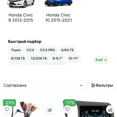
Honda Civic
Honda Civic
9 2012-2015
10 2015-2021
Быстрый подбор
Teyes
CC4
CC4 PRO
4/64 ГБ
6/128 ГБ
12/256 ГБ
9–9.7"
10–11"
Ещё
12"+
Быстрая
Быстрейшая
20–35 тыс ₽
35–50 тыс ₽
Android 14
Встроенный ИИ
Фильтры
-29%
-17%