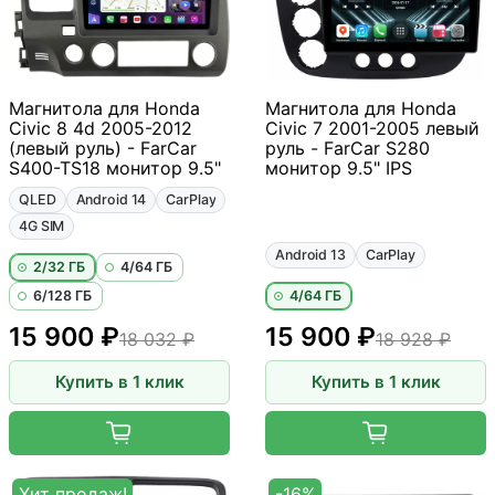
Магнитола для Honda
Магнитола для Honda
Civic 8 4d 2005-2012
Civic 7 2001-2005 левый
(левый руль) - FarCar
руль - FarCar S280
S400-TS18 монитор 9.5"
монитор 9.5" IPS
QLED
Android 14
CarPlay
4G SIM
Android 13
CarPlay
2/32 ГБ
4/64 ГБ
6/128 ГБ
4/64 ГБ
15 900 ₽
15 900 ₽
18 032 ₽
18 928 ₽
Купить в 1 клик
Купить в 1 клик
Хит продаж!
-16%