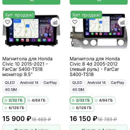
Хит продаж!
Хит продаж!
Магнитола для Honda
Магнитола для Honda
Civic 10 2015-2021 -
Civic 8 4d 2005-2012
FarCar S400-TS18
(левый руль) - FarCar
монитор 9.5"
S400-TS18
QLED
Android 14
CarPlay
QLED
Android 14
CarPlay
4G SIM
4G SIM
2/32 ГБ
4/64 ГБ
2/32 ГБ
4/64 ГБ
6/128 ГБ
6/128 ГБ
15 900 ₽
16 150 ₽
18 469 ₽
16 789 ₽