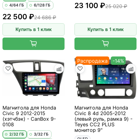
23 100 ₽
4/64 ГБ
6/128 ГБ
25 020 ₽
22 500 ₽
24 686 ₽
Купить в 1 клик
Купить в 1 клик
Распродажа
-14%
Магнитола для Honda
Магнитола для Honda
Civic 9 2012-2015
Civic 8 4d 2005-2012
(хэтчбэк) - CanBox 9-
(левый руль, рамка 9) -
0108
Teyes CC2 PLUS
монитор 9"
2/32 ГБ
3/32 ГБ
QLED