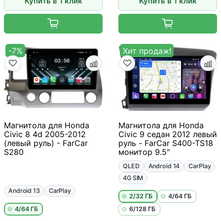
Купить в 1 клик
Купить в 1 клик
-7%
Хит продаж!
Магнитола для Honda
Магнитола для Honda
Civic 8 4d 2005-2012
Civic 9 седан 2012 левый
(левый руль) - FarCar
руль - FarCar S400-TS18
S280
монитор 9.5"
QLED
Android 14
CarPlay
4G SIM
Android 13
CarPlay
2/32 ГБ
4/64 ГБ
4/64 ГБ
6/128 ГБ