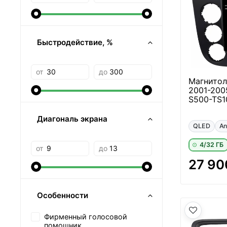
Быстродействие, %
от
до
Магнитол
2001-200
S500-TS1
Диагональ экрана
QLED
An
4/32 ГБ
от
до
27 90
Особенности
Фирменный голосовой
помощник