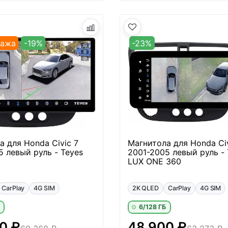
дажа
-19%
-23%
а для Honda Civic 7
Магнитола для Honda Civ
5 левый руль - Teyes
2001-2005 левый руль - 
LUX ONE 360
CarPlay
4G SIM
2K QLED
CarPlay
4G SIM
6/128 ГБ
0 ₽
48 900 ₽