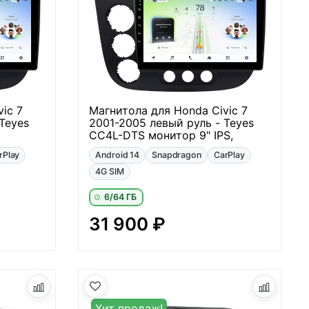
ic 7
Магнитола для Honda Civic 7
Teyes
2001-2005 левый руль - Teyes
CC4L-DTS монитор 9" IPS,
rPlay
Android 14
Snapdragon
CarPlay
4G SIM
6/64 ГБ
31 900 ₽
Хит продаж!