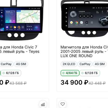
а для Honda Civic 7
Магнитола для Honda Civ
5 левый руль - Teyes
2001-2005 левый руль - 
LUX ONE ROUND
CarPlay
4G SIM
2K QLED
CarPlay
4G SIM
6/128 ГБ
4/64 ГБ
6/128 ГБ
0 ₽
34 900 ₽
43 568 ₽
42 448 ₽