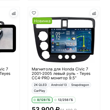
Новинка
ic 7
Магнитола для Honda Civic 7
Teyes
2001-2005 левый руль - Teyes
CC4-PRO монитор 9.5"
2K QLED
Android 13
Snapdragon
CarPlay
8/128 ГБ
12/256 ГБ
53 900 ₽