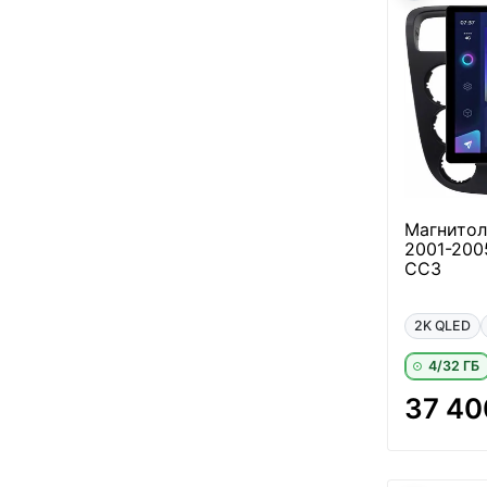
Магнитол
2001-200
CC3
2K QLED
4/32 ГБ
37 40