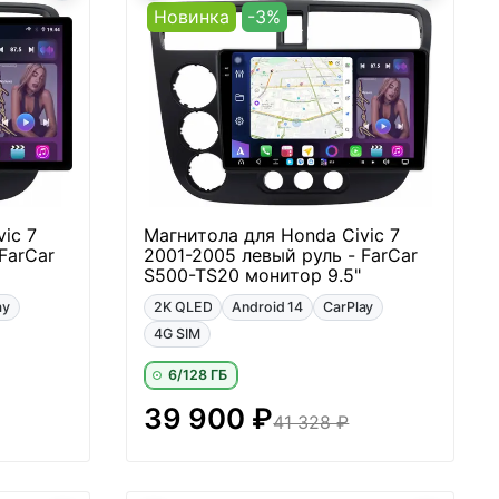
Новинка
-3%
ic 7
Магнитола для Honda Civic 7
FarCar
2001-2005 левый руль - FarCar
S500-TS20 монитор 9.5"
ay
2K QLED
Android 14
CarPlay
4G SIM
6/128 ГБ
39 900 ₽
41 328 ₽