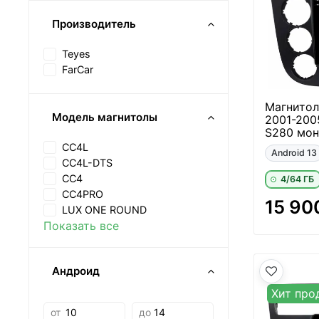
Производитель
Teyes
FarCar
Магнитол
Модель магнитолы
2001-200
S280 мон
CC4L
Android 13
CC4L-DTS
CC4
4/64 ГБ
CC4PRO
15 90
LUX ONE ROUND
Показать все
Андроид
Хит про
от
до