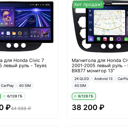
Хит продаж!
а для Honda Civic 7
Магнитола для Honda Civ
5 левый руль - Teyes
2001-2005 левый руль - 
BX877 монитор 13"
2K QLED
Android 13
CarPl
CarPlay
4G SIM
4G SIM
6/128 ГБ
6/128 ГБ
0 ₽
38 200 ₽
44 688 ₽