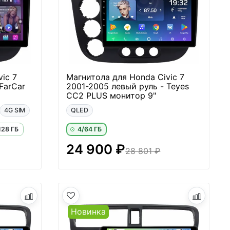
ic 7
Магнитола для Honda Civic 7
FarCar
2001-2005 левый руль - Teyes
CC2 PLUS монитор 9"
4G SIM
QLED
128 ГБ
4/64 ГБ
24 900 ₽
28 801 ₽
Новинка