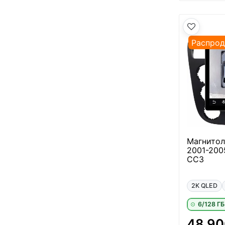
Распро
Магнитол
2001-200
CC3
2K QLED
6/128 ГБ
48 90