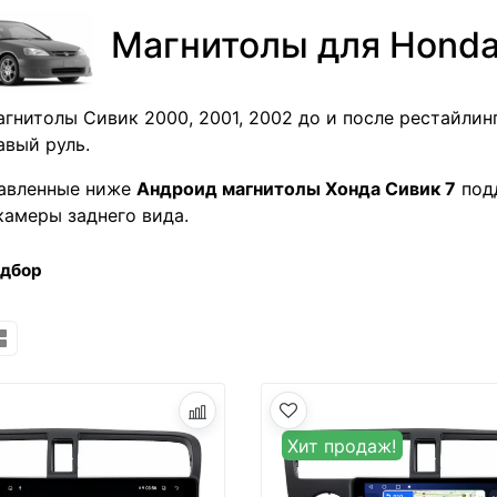
Магнитолы для Honda
гнитолы Сивик 2000, 2001, 2002 до и после рестайлинг
авый руль.
тавленные ниже
Андроид магнитолы Хонда Сивик 7
под
камеры заднего вида.
одбор
Хит продаж!