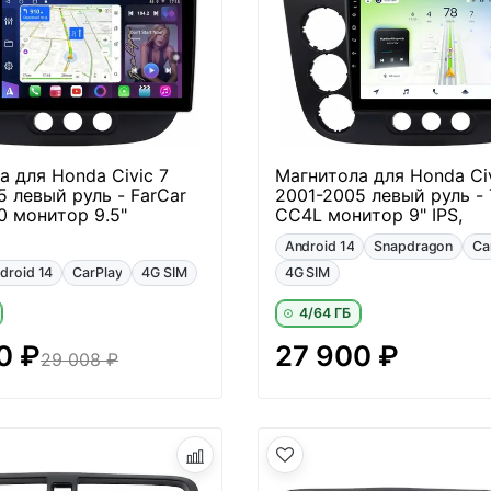
а для Honda Civic 7
Магнитола для Honda Civ
5 левый руль - FarCar
2001-2005 левый руль - 
0 монитор 9.5"
CC4L монитор 9" IPS,
Android 14
Snapdragon
Ca
droid 14
CarPlay
4G SIM
4G SIM
4/64 ГБ
0 ₽
27 900 ₽
29 008 ₽