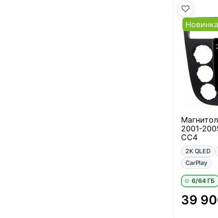
Новинк
Магнитол
2001-200
CC4
2K QLED
CarPlay
6/64 ГБ
39 90