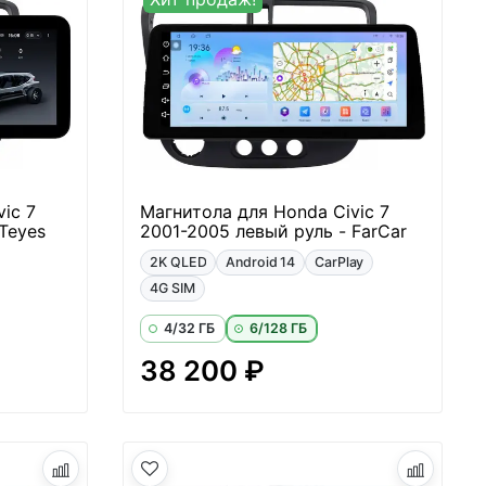
ic 7
Магнитола для Honda Civic 7
Teyes
2001-2005 левый руль - FarCar
2K QLED
Android 14
CarPlay
4G SIM
4/32 ГБ
6/128 ГБ
38 200 ₽