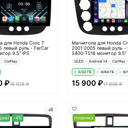
а для Honda Civic 7
Магнитола для Honda Civ
5 левый руль - FarCar
2001-2005 левый руль - 
итор 9.5" IPS
S400-TS18 монитор 9.5"
CarPlay
QLED
Android 14
CarPlay
2/32 ГБ
4/64 ГБ
6/
0 ₽
15 900 ₽
18 928 ₽
17 808 ₽
даж!
-4%
Новинка