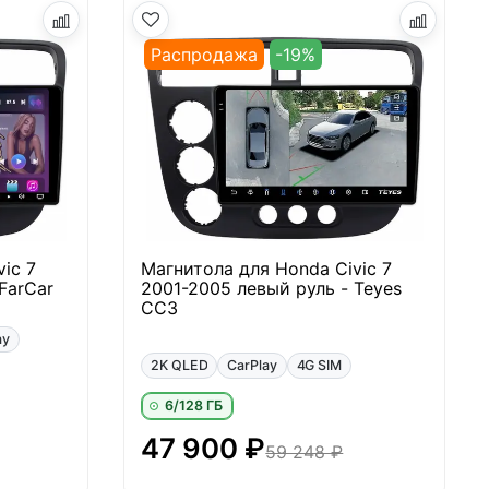
Распродажа
-19%
ic 7
Магнитола для Honda Civic 7
FarCar
2001-2005 левый руль - Teyes
CC3
ay
2K QLED
CarPlay
4G SIM
6/128 ГБ
47 900 ₽
59 248 ₽