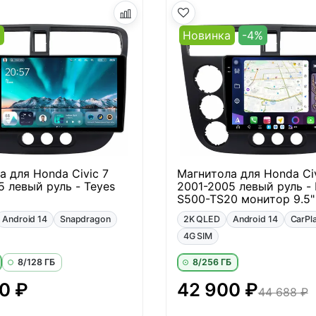
а
Новинка
-4%
а для Honda Civic 7
Магнитола для Honda Civ
5 левый руль - Teyes
2001-2005 левый руль - 
S500-TS20 монитор 9.5"
Android 14
Snapdragon
2K QLED
Android 14
CarPl
4G SIM
8/128 ГБ
8/256 ГБ
0 ₽
42 900 ₽
44 688 ₽