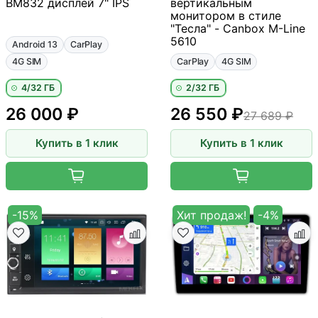
BM832 дисплей 7" IPS
вертикальным
монитором в стиле
"Тесла" - Canbox M-Line
5610
Android 13
CarPlay
4G SIM
CarPlay
4G SIM
4/32 ГБ
2/32 ГБ
26 000 ₽
26 550 ₽
27 689 ₽
Купить в 1 клик
Купить в 1 клик
-15%
Хит продаж!
-4%