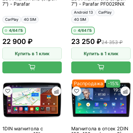
7") - Parafar
7") - Parafar PF002RNX
Android 13
CarPlay
CarPlay
4G SIM
4G SIM
4/64 ГБ
4/64 ГБ
22 900 ₽
23 250 ₽
24 353 ₽
Купить в 1 клик
Купить в 1 клик
Распродажа
-15%
1DIN магнитола с
Магнитола в отсек 2DIN