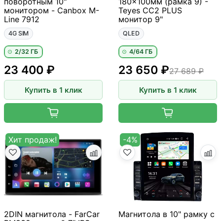
поворотным 10"
180x100мм (рамка 9) -
монитором - Canbox M-
Teyes CC2 PLUS
Line 7912
монитор 9"
4G SIM
QLED
2/32 ГБ
4/64 ГБ
23 400 ₽
23 650 ₽
27 689 ₽
Купить в 1 клик
Купить в 1 клик
Хит продаж!
-4%
2DIN магнитола - FarCar
Магнитола в 10" рамку с