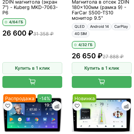
2DIN магнитола (экран
Магнитола в отсек 2DIN
7") - Kuberg MKD-7063-
180x100мм (рамка 9) -
P6
FarCar S500-TS10
монитор 9.5"
4/64 ГБ
QLED
Android 14
CarPlay
26 600 ₽
31 358 ₽
4G SIM
4/32 ГБ
26 650 ₽
27 888 ₽
Купить в 1 клик
Купить в 1 клик
Распродажа
-14%
Новинка