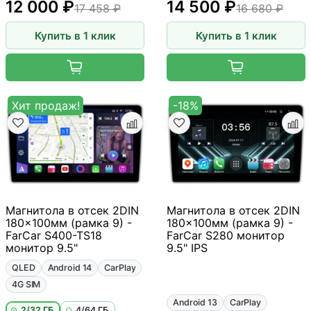
12 000 ₽
14 500 ₽
17 458 ₽
16 680 ₽
Купить в 1 клик
Купить в 1 клик
Хит продаж!
-18%
Магнитола в отсек 2DIN
Магнитола в отсек 2DIN
180x100мм (рамка 9) -
180x100мм (рамка 9) -
FarCar S400-TS18
FarCar S280 монитор
монитор 9.5"
9.5" IPS
QLED
Android 14
CarPlay
4G SIM
Android 13
CarPlay
2/32 ГБ
4/64 ГБ